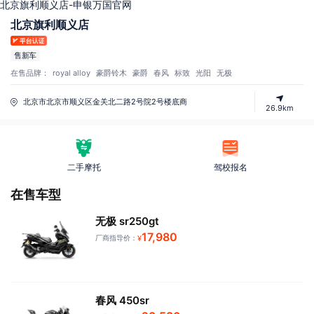
北京旗利顺义店-申银万国官网
北京旗利顺义店
售新车
在售品牌：
royal alloy
豪爵铃木
豪爵
春风
标致
光阳
无极
北京市北京市顺义区金关北二路2号院2号楼底商
26.9km
二手摩托
驾校报名
在售车型
无极 sr250gt
17,980
厂商指导价：
¥
春风 450sr