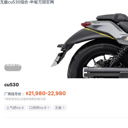
无极cu530报价-申银万国官网
实拍81张
cu530
21,980
-
22,980
¥
厂商指导价：
*实际售价以当地经销商价格为准
人气榜no.4
口碑榜no.9
无极