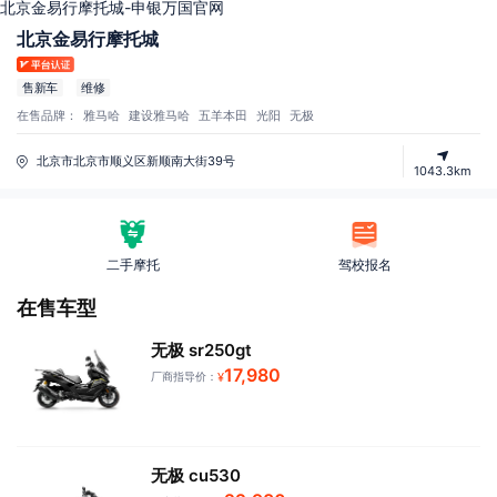
北京金易行摩托城-申银万国官网
北京金易行摩托城
售新车
维修
在售品牌：
雅马哈
建设雅马哈
五羊本田
光阳
无极
北京市北京市顺义区新顺南大街39号
1043.3km
二手摩托
驾校报名
在售车型
无极 sr250gt
17,980
厂商指导价：
¥
无极 cu530