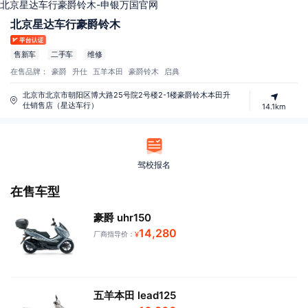
北京星达车行豪爵铃木-申银万国官网
北京星达车行豪爵铃木
售新车
二手车
维修
在售品牌：
豪爵
升仕
五羊本田
豪爵铃木
启典
北京市北京市朝阳区博大路25号院2号楼2-1楼豪爵铃木本田升
仕销售店（星达车行）
14.1km
驾校报名
在售车型
豪爵 uhr150
14,280
厂商指导价：
¥
五羊本田 lead125