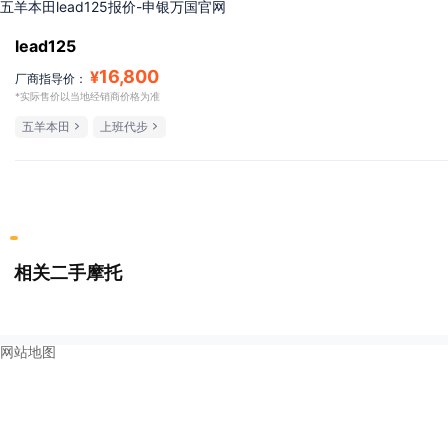
五羊本田lead125报价-申银万国官网
lead125
16,800
¥
厂商指导价：
*实际售价以当地经销商价格为准
五羊本田
上班代步
相关二手摩托
网站地图