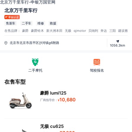
北京万千里车行-申银万国官网
北京万千里车行
售新车
二手车
维修
救援
在售品牌：
豪爵
豪爵铃木
新大洲本田
无极
qjmotor
贝纳利
奔达
三阳
建设雅马
北京市北京市昌平区沙河镇g6附路
1056.3km
二手摩托
驾校报名
在售车型
豪爵 lumi125
10,680
厂商指导价：
¥
无极 cu625