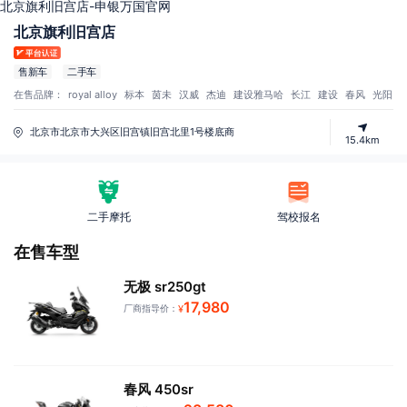
北京旗利旧宫店-申银万国官网
北京旗利旧宫店
售新车
二手车
在售品牌：
royal alloy
标本
茵未
汉威
杰迪
建设雅马哈
长江
建设
春风
光阳
北京市北京市大兴区旧宫镇旧宫北里1号楼底商
15.4km
二手摩托
驾校报名
在售车型
无极 sr250gt
17,980
厂商指导价：
¥
春风 450sr