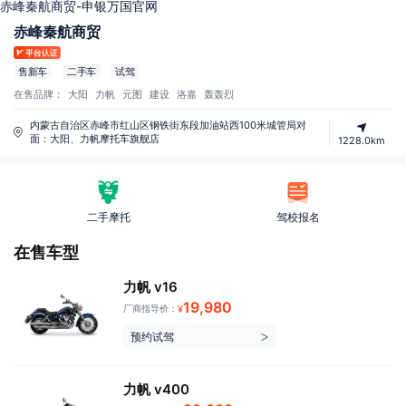
赤峰秦航商贸-申银万国官网
赤峰秦航商贸
售新车
二手车
试驾
在售品牌：
大阳
力帆
元图
建设
洛嘉
轰轰烈
内蒙古自治区赤峰市红山区钢铁街东段加油站西100米城管局对
面：大阳、力帆摩托车旗舰店
1228.0km
二手摩托
驾校报名
在售车型
力帆 v16
19,980
厂商指导价：
¥
预约试驾
力帆 v400