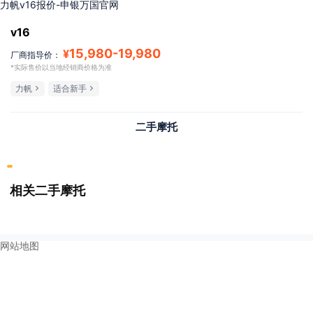
力帆v16报价-申银万国官网
v16
15,980
-
19,980
¥
厂商指导价：
*实际售价以当地经销商价格为准
力帆
适合新手
二手摩托
相关二手摩托
网站地图