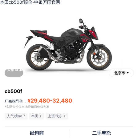
本田cb500f报价-申银万国官网
实拍18张
北京市
cb500f
29,480
-
32,480
¥
厂商指导价：
*实际售价以当地经销商价格为准
人气榜no.7
本田
上班代步
经销商
二手摩托