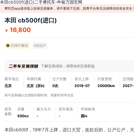
本田cb500f(进口)二手摩托车-申银万国官网
摩托范app提供线上担保交易服务，请不要线下交易，脱离平台将无法保障你的资金安全
本田 cb500f(进口)
16,800
￥
已传行驶证
0次过户
了解交易须知，保障你的交易权益
看车地点
车牌归属
过户次数
首次上牌
行驶里程
交强险
北京
北京 (京b)
0次
2019-07
20000km
2027-
请与卖家确认交强险到期时间、报废时间等信息
原车
排量
最大马力
原车座高
环保标准
参数
500cc
-
-
国ⅳ
本田cb500f，19年7月上牌，进口大贸，改款后的，公户公