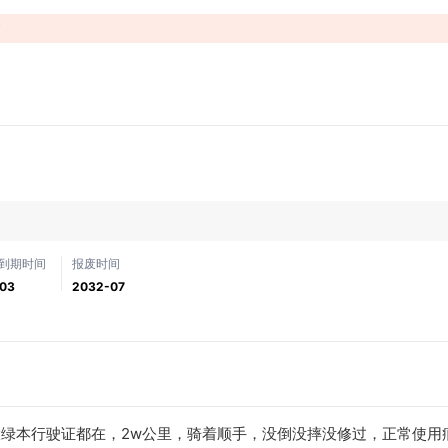
！
到期时间
报废时间
03
2032-07
户，大绿本行驶证都在，2w公里，骑着顺手，没倒没摔没修过，正常使