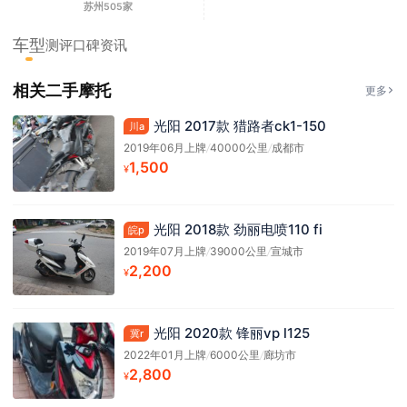
苏州505家
车型
测评
口碑
资讯
相关二手摩托
更多
光阳 2017款 猎路者ck1-150
川a
2019年06月上牌
/
40000公里
/
成都市
1,500
¥
光阳 2018款 劲丽电喷110 fi
皖p
2019年07月上牌
/
39000公里
/
宣城市
2,200
¥
光阳 2020款 锋丽vp l125
冀r
2022年01月上牌
/
6000公里
/
廊坊市
2,800
¥