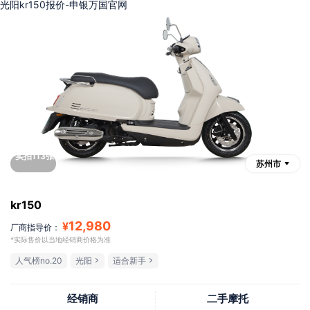
光阳kr150报价-申银万国官网
实拍113张
苏州市
kr150
12,980
¥
厂商指导价：
*实际售价以当地经销商价格为准
人气榜no.20
光阳
适合新手
经销商
二手摩托