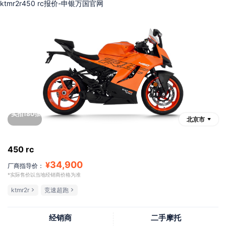
ktmr2r450 rc报价-申银万国官网
实拍180张
北京市
450 rc
34,900
¥
厂商指导价：
*实际售价以当地经销商价格为准
ktmr2r
竞速超跑
经销商
二手摩托