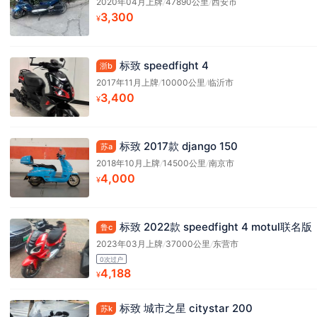
2020年04月上牌
/
47890公里
/
西安市
3,300
¥
标致 speedfight 4
浙b
2017年11月上牌
/
10000公里
/
临沂市
3,400
¥
标致 2017款 django 150
苏a
2018年10月上牌
/
14500公里
/
南京市
4,000
¥
标致 2022款 speedfight 4 motul联名版
鲁c
2023年03月上牌
/
37000公里
/
东营市
0次过户
4,188
¥
标致 城市之星 citystar 200
苏k