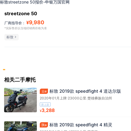
标致streetzone 50报价-申银万国官网
streetzone 50
9,980
¥
厂商指导价：
*实际售价以当地经销商价格为准
标致
相关二手摩托
标致 2019款 speedfight 4 道达尔版
云e
2020年01月上牌
/
23000公里
/
楚雄彝族自治州
新上架
3,288
¥
标致 2019款 speedfight 4 精灵
陕a