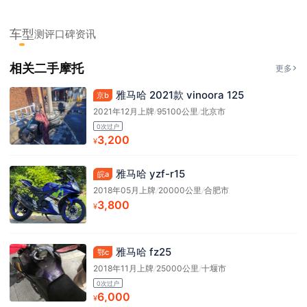
车型
测评
口碑
资讯
相关二手摩托
更多
雅马哈 2021款 vinoora 125
京b
2021年12月上牌
/
95100公里
/
北京市
0次过户
3,200
¥
雅马哈 yzf-r15
皖a
2018年05月上牌
/
20000公里
/
合肥市
3,800
¥
雅马哈 fz25
鄂c
2018年11月上牌
/
25000公里
/
十堰市
0次过户
6,000
¥