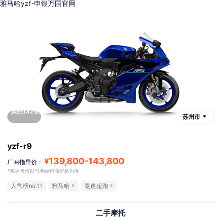
雅马哈yzf-申银万国官网
实拍132张
苏州市
yzf-r9
139,800
-
143,800
¥
厂商指导价：
*实际售价以当地经销商价格为准
人气榜no.11
雅马哈
竞速超跑
二手摩托