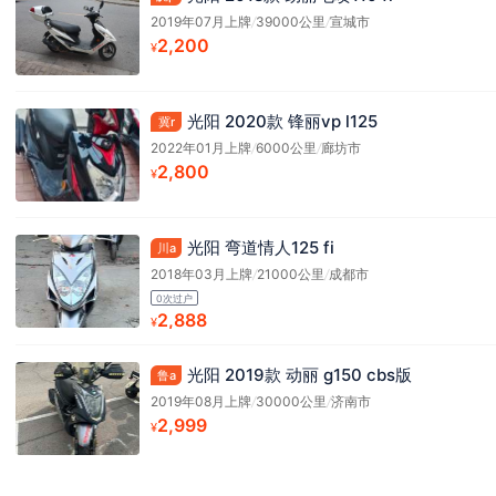
2019年07月上牌
/
39000公里
/
宣城市
2,200
¥
光阳 2020款 锋丽vp l125
冀r
2022年01月上牌
/
6000公里
/
廊坊市
2,800
¥
光阳 弯道情人125 fi
川a
2018年03月上牌
/
21000公里
/
成都市
0次过户
2,888
¥
光阳 2019款 动丽 g150 cbs版
鲁a
2019年08月上牌
/
30000公里
/
济南市
2,999
¥