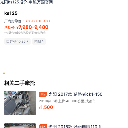
光阳ks125报价-申银万国官网
ks125
厂商指导价：
¥
8,980
-
10,480
7,980
-
9,480
活动价: ¥
*实际售价以当地经销商价格为准
口碑榜no.25
光阳
相关二手摩托
光阳 2017款 猎路者ck1-150
川a
2019年06月上牌
/
40000公里
/
成都市
1,500
¥
光阳 2018款 劲丽电喷110 fi
皖p