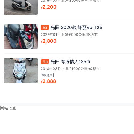
2019年07月上牌
/
39000公里
/
宣城市
2,200
¥
光阳 2020款 锋丽vp l125
冀r
2022年01月上牌
/
6000公里
/
廊坊市
2,800
¥
光阳 弯道情人125 fi
川a
2018年03月上牌
/
21000公里
/
成都市
0次过户
2,888
¥
网站地图