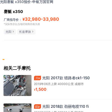
光阳赛艇 x350报价-申银万国官网
赛艇 x350
32,980
-
33,980
¥
厂商指导价：
*实际售价以当地经销商价格为准
光阳
长途摩旅
相关二手摩托
光阳 2017款 猎路者ck1-150
川a
2019年06月上牌
/
40000公里
/
成都市
1,500
¥
光阳 2018款 劲丽电喷110 fi
皖p