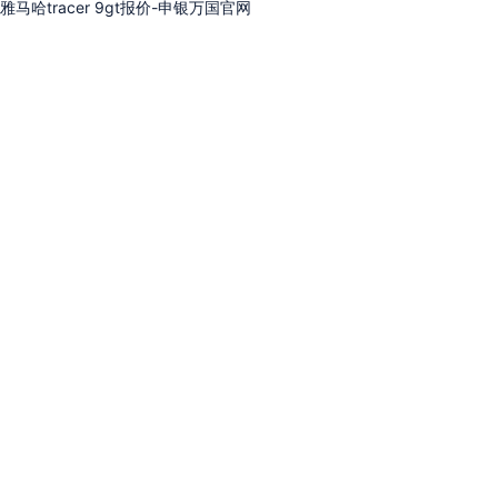
雅马哈tracer 9gt报价-申银万国官网