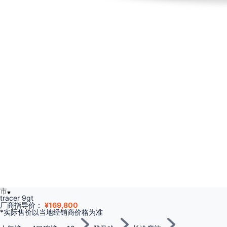
市
tracer 9gt
厂商指导价：
¥
169,800
*实际售价以当地经销商价格为准