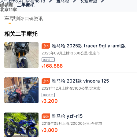
人气榜no.4
口碑榜no.18
雅马哈
长途摩旅
经销商
二手摩托
北京11家
车型
测评
口碑
资讯
相关二手摩托
雅马哈 2025款 tracer 9gt y-amt版
京b
2025年09月上牌
/
3500公里
/
北京市
0次过户
168,888
¥
雅马哈 2021款 vinoora 125
京b
2021年12月上牌
/
95100公里
/
北京市
0次过户
3,200
¥
雅马哈 yzf-r15
皖a
2018年05月上牌
/
20000公里
/
合肥市
3,800
¥