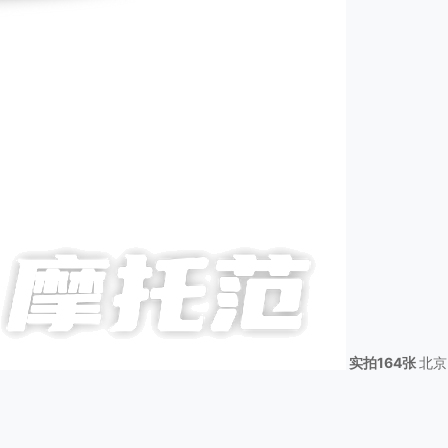
实拍164张
北京