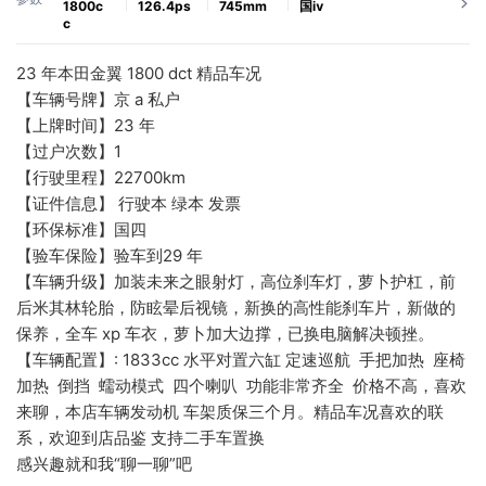
1800c
126.4ps
745mm
国ⅳ
c
23 年本田金翼 1800 dct 精品车况
【车辆号牌】京 a 私户
【上牌时间】23 年
【过户次数】1
【行驶里程】22700km
【证件信息】 行驶本 绿本 发票
【环保标准】国四
【验车保险】验车到29 年
【车辆升级】加装未来之眼射灯，高位刹车灯，萝卜护杠，前
后米其林轮胎，防眩晕后视镜，新换的高性能刹车片，新做的
保养，全车 xp 车衣，萝卜加大边撑，已换电脑解决顿挫。
【车辆配置】: 1833cc 水平对置六缸 定速巡航  手把加热  座椅
加热  倒挡  蠕动模式  四个喇叭  功能非常齐全  价格不高，喜欢
来聊，本店车辆发动机 车架质保三个月。精品车况喜欢的联
系，欢迎到店品鉴 支持二手车置换
感兴趣就和我“聊一聊”吧