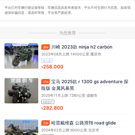
平台已对车辆行驶证做审核，车辆信息由发布者提供，平台不对交易行为负责。如发现
虚假诈骗信息，请及时举报，平台将严肃处理。
为您推荐
川崎 2023款 ninja h2 carbon
渝a
2023年08月上牌
/
14000公里
/
重庆市
新上架
258,000
¥
宝马 2025款 r 1300 gs adventure 探
川a
险版 金属风暴黑
2025年11月上牌
/
7280公里
/
成都市
0次过户
282,800
¥
哈雷戴维森 公路滑翔 road glide
京b
2024年02月上牌
/
6000公里
/
北京市