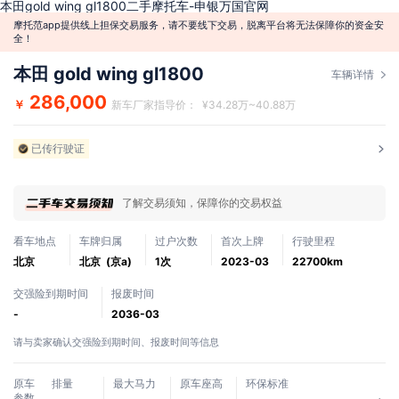
本田gold wing gl1800二手摩托车-申银万国官网
摩托范app提供线上担保交易服务，请不要线下交易，脱离平台将无法保障你的资金安
全！
本田 gold wing gl1800
车辆详情
286,000
￥
新车厂家指导价： ¥34.28万~40.88万
已传行驶证
了解交易须知，保障你的交易权益
看车地点
车牌归属
过户次数
首次上牌
行驶里程
北京
北京 (京a)
1次
2023-03
22700km
交强险到期时间
报废时间
-
2036-03
请与卖家确认交强险到期时间、报废时间等信息
原车
排量
最大马力
原车座高
环保标准
参数