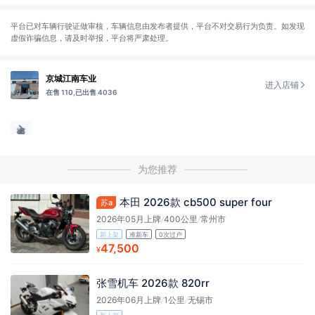
平台已对车辆行驶证做审核，车辆信息由发布者提供，平台不对交易行为负责。如发现
虚假诈骗信息，请及时举报，平台将严肃处理。
京城江南车业
进入店铺
在售 110,
已出售 4036
为您推荐
本田 2026款 cb500 super four
苏a
2026年05月上牌
/
400公里
/
常州市
新上架
准新车
0次过户
47,500
¥
张雪机车 2026款 820rr
2026年06月上牌
/
1公里
/
无锡市