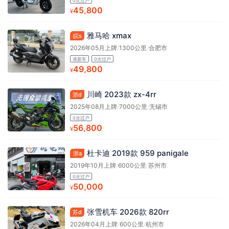
0次过户
45,800
¥
雅马哈 xmax
皖s
2026年05月上牌
/
1300公里
/
合肥市
准新车
0次过户
49,800
¥
川崎 2023款 zx-4rr
浙d
2025年08月上牌
/
7000公里
/
无锡市
0次过户
56,800
¥
杜卡迪 2019款 959 panigale
浙a
2019年10月上牌
/
6000公里
/
苏州市
0次过户
50,000
¥
张雪机车 2026款 820rr
苏d
2026年04月上牌
/
600公里
/
杭州市