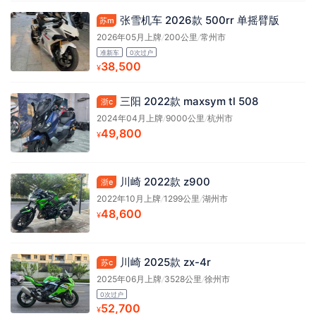
张雪机车 2026款 500rr 单摇臂版
苏m
2026年05月上牌
/
200公里
/
常州市
准新车
0次过户
38,500
¥
三阳 2022款 maxsym tl 508
浙c
2024年04月上牌
/
9000公里
/
杭州市
49,800
¥
川崎 2022款 z900
浙e
2022年10月上牌
/
1299公里
/
湖州市
48,600
¥
川崎 2025款 zx-4r
苏c
2025年06月上牌
/
3528公里
/
徐州市
0次过户
52,700
¥