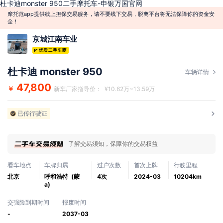
杜卡迪monster 950二手摩托车-申银万国官网
摩托范app提供线上担保交易服务，请不要线下交易，脱离平台将无法保障你的资金安
全！
京城江南车业
杜卡迪 monster 950
车辆详情
47,800
￥
新车厂家指导价： ¥10.62万~13.59万
已传行驶证
了解交易须知，保障你的交易权益
看车地点
车牌归属
过户次数
首次上牌
行驶里程
北京
呼和浩特 (蒙
4次
2024-03
10204km
a)
交强险到期时间
报废时间
-
2037-03