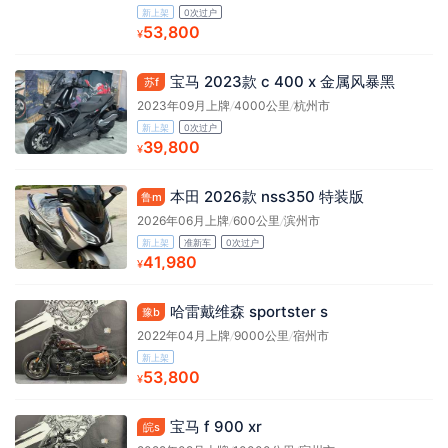
新上架
0次过户
53,800
¥
宝马 2023款 c 400 x 金属风暴黑
苏f
2023年09月上牌
/
4000公里
/
杭州市
新上架
0次过户
39,800
¥
本田 2026款 nss350 特装版
鲁m
2026年06月上牌
/
600公里
/
滨州市
新上架
准新车
0次过户
41,980
¥
哈雷戴维森 sportster s
豫b
2022年04月上牌
/
9000公里
/
宿州市
新上架
53,800
¥
宝马 f 900 xr
皖s