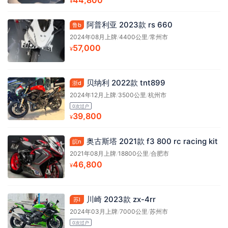
¥
阿普利亚 2023款 rs 660
鲁b
2024年08月上牌
/
4400公里
/
常州市
57,000
¥
贝纳利 2022款 tnt899
浙d
2024年12月上牌
/
3500公里
/
杭州市
0次过户
39,800
¥
奥古斯塔 2021款 f3 800 rc racing kit
皖n
2021年08月上牌
/
18800公里
/
合肥市
46,800
¥
川崎 2023款 zx-4rr
苏l
2024年03月上牌
/
7000公里
/
苏州市
0次过户