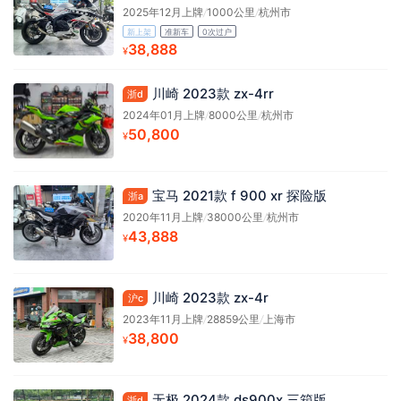
2025年12月上牌
/
1000公里
/
杭州市
新上架
准新车
0次过户
38,888
¥
川崎 2023款 zx-4rr
浙d
2024年01月上牌
/
8000公里
/
杭州市
50,800
¥
宝马 2021款 f 900 xr 探险版
浙a
2020年11月上牌
/
38000公里
/
杭州市
43,888
¥
川崎 2023款 zx-4r
沪c
2023年11月上牌
/
28859公里
/
上海市
38,800
¥
无极 2024款 ds900x 三箱版
浙d