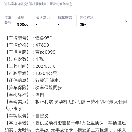
请与卖家确认交强险到期时间、报废时间等信息
原车
排量
最大马力
原车座高
环保标准
参数
950cc
-
-
国ⅳ
【车辆型号】：怪兽950
【车辆价格】：47800
【车辆号牌】：蒙aq0099
【过户次数】：4/私
【上牌时间】：2024.3.18
【行驶里程】：10204公里
【证件信息】：行驶证.绿本.
【验车保险】：验车保险同步
【车辆标准】：国四
【车辆卖点】：板正利索.发动机无拆无修.三减不阴不漏.无任何
大小事故.
【车辆改装】：自定义
【本店承诺】：提供发动机变速箱一年1万公里质保，车辆描述
如实，无暗病，无事故. 无事故记录，接受第三方检测，手续真