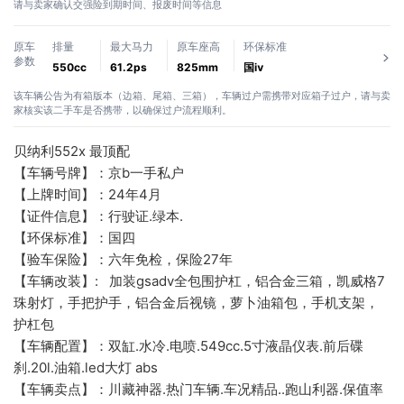
请与卖家确认交强险到期时间、报废时间等信息
原车
排量
最大马力
原车座高
环保标准
参数
550cc
61.2ps
825mm
国ⅳ
该车辆公告为有箱版本（边箱、尾箱、三箱），车辆过户需携带对应箱子过户，请与卖
家核实该二手车是否携带，以确保过户流程顺利。
贝纳利552x 最顶配
【车辆号牌】：京b一手私户
【上牌时间】：24年4月
【证件信息】：行驶证.绿本.
【环保标准】：国四
【验车保险】：六年免检，保险27年
【车辆改装】:   加装gsadv全包围护杠，铝合金三箱，凯威格7
珠射灯，手把护手，铝合金后视镜，萝卜油箱包，手机支架，
护杠包
【车辆配置】：双缸.水冷.电喷.549cc.5寸液晶仪表.前后碟
刹.20l.油箱.led大灯 abs
【车辆卖点】：川藏神器.热门车辆.车况精品..跑山利器.保值率