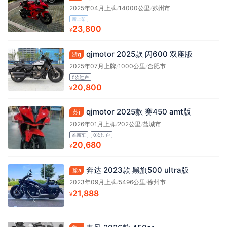
2025年04月上牌
/
14000公里
/
苏州市
新上架
23,800
¥
qjmotor 2025款 闪600 双座版
浙g
2025年07月上牌
/
1000公里
/
合肥市
0次过户
20,800
¥
qjmotor 2025款 赛450 amt版
苏j
2026年01月上牌
/
202公里
/
盐城市
准新车
0次过户
20,680
¥
奔达 2023款 黑旗500 ultra版
豫a
2023年09月上牌
/
5496公里
/
徐州市
21,888
¥