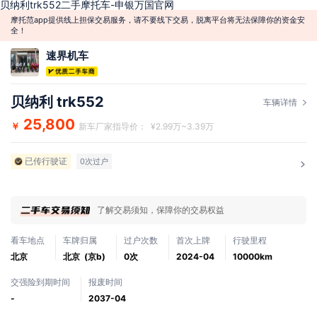
贝纳利trk552二手摩托车-申银万国官网
摩托范app提供线上担保交易服务，请不要线下交易，脱离平台将无法保障你的资金安
全！
速界机车
贝纳利 trk552
车辆详情
25,800
￥
新车厂家指导价： ¥2.99万~3.39万
已传行驶证
0次过户
了解交易须知，保障你的交易权益
看车地点
车牌归属
过户次数
首次上牌
行驶里程
北京
北京 (京b)
0次
2024-04
10000km
交强险到期时间
报废时间
-
2037-04