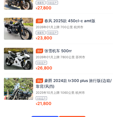
准新车
0次过户
27,800
¥
春风 2025款 450cl-c amt版
浙f
2026年01月上牌
/
700公里
/
杭州市
准新车
0次过户
23,800
¥
张雪机车 500rr
浙d
2026年01月上牌
/
7800公里
/
苏州市
0次过户
26,800
¥
豪爵 2024款 tr300 plus 旅行版(边箱/
浙g
靠背/风挡)
2025年10月上牌
/
1060公里
/
杭州市
0次过户
21,800
¥