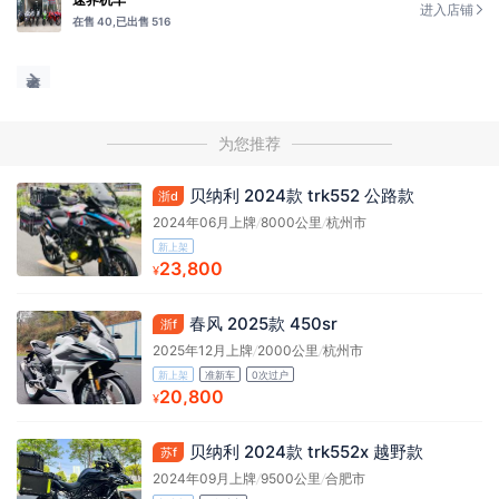
进入店铺
在售 40,
已出售 516
为您推荐
贝纳利 2024款 trk552 公路款
浙d
2024年06月上牌
/
8000公里
/
杭州市
新上架
23,800
¥
春风 2025款 450sr
浙f
2025年12月上牌
/
2000公里
/
杭州市
新上架
准新车
0次过户
20,800
¥
贝纳利 2024款 trk552x 越野款
苏f
2024年09月上牌
/
9500公里
/
合肥市