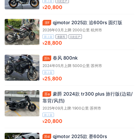
新上架
0次过户
20,800
¥
qjmotor 2025款 追600rs 圆灯版
浙f
2026年03月上牌
/
2000公里
/
杭州市
新上架
准新车
0次过户
28,800
¥
春风 800nk
苏h
2024年05月上牌
/
5000公里
/
苏州市
新上架
25,800
¥
豪爵 2024款 tr300 plus 旅行版(边箱/
苏a
靠背/风挡)
2025年09月上牌
/
1900公里
/
苏州市
新上架
20,800
¥
qjmotor 2025款 赛600rs
苏d