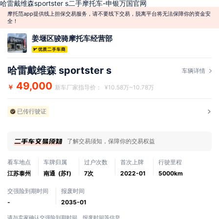
哈雷戴维森sportster s二手摩托车-申银万国官网
摩托范app提供线上担保交易服务，请不要线下交易，脱离平台将无法保障你的资金安
全！
姜堰区骏骑摩托车经营部
哈雷戴维森 sportster s
车辆详情
49,000
￥
新车厂家指导价： ¥10.58万~10.78万
已传行驶证
了解交易须知，保障你的交易权益
看车地点
车牌归属
过户次数
首次上牌
行驶里程
江苏泰州
南通 (苏f)
7次
2022-01
5000km
交强险到期时间
报废时间
-
2035-01
请与卖家确认交强险到期时间、报废时间等信息