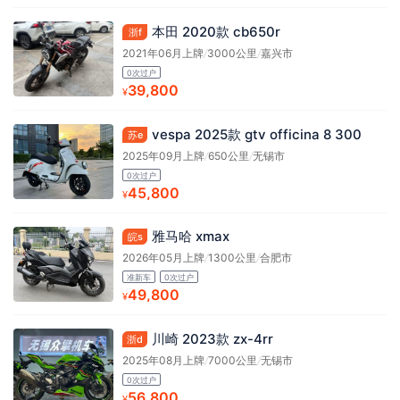
本田 2020款 cb650r
浙f
2021年06月上牌
/
3000公里
/
嘉兴市
0次过户
39,800
¥
vespa 2025款 gtv officina 8 300
苏e
2025年09月上牌
/
650公里
/
无锡市
0次过户
45,800
¥
雅马哈 xmax
皖s
2026年05月上牌
/
1300公里
/
合肥市
准新车
0次过户
49,800
¥
川崎 2023款 zx-4rr
浙d
2025年08月上牌
/
7000公里
/
无锡市
0次过户
56,800
¥