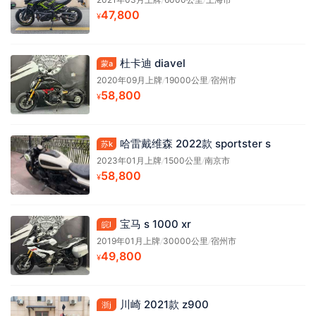
47,800
¥
杜卡迪 diavel
蒙a
2020年09月上牌
/
19000公里
/
宿州市
58,800
¥
哈雷戴维森 2022款 sportster s
苏k
2023年01月上牌
/
1500公里
/
南京市
58,800
¥
宝马 s 1000 xr
皖l
2019年01月上牌
/
30000公里
/
宿州市
49,800
¥
川崎 2021款 z900
浙j