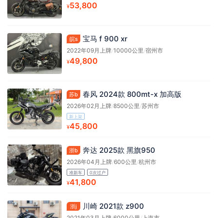
53,800
¥
宝马 f 900 xr
皖s
2022年09月上牌
/
10000公里
/
宿州市
49,800
¥
春风 2024款 800mt-x 加高版
苏b
2026年02月上牌
/
8500公里
/
苏州市
新上架
45,800
¥
奔达 2025款 黑旗950
浙b
2026年04月上牌
/
600公里
/
杭州市
准新车
0次过户
41,800
¥
川崎 2021款 z900
浙j
2021年03月上牌
/
6000公里
/
上海市