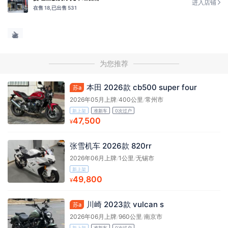
进入店铺
在售 18,
已出售 531
为您推荐
本田 2026款 cb500 super four
苏a
2026年05月上牌
/
400公里
/
常州市
新上架
准新车
0次过户
47,500
¥
张雪机车 2026款 820rr
2026年06月上牌
/
1公里
/
无锡市
新上架
49,800
¥
川崎 2023款 vulcan s
苏a
2026年06月上牌
/
960公里
/
南京市
新上架
准新车
0次过户