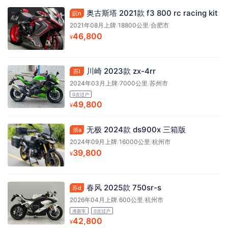
奥古斯塔 2021款 f3 800 rc racing kit
皖n
2021年08月上牌
/
18800公里
/
合肥市
46,800
¥
川崎 2023款 zx-4rr
苏l
2024年03月上牌
/
7000公里
/
苏州市
0次过户
49,800
¥
无极 2024款 ds900x 三箱版
浙a
2024年09月上牌
/
16000公里
/
杭州市
39,800
¥
春风 2025款 750sr-s
苏d
2026年04月上牌
/
600公里
/
杭州市
准新车
0次过户
42,800
¥