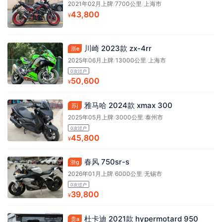
2021年02月上牌
/
7700公里
/
上海市
43,800
¥
川崎 2023款 zx-4rr
浙e
2025年06月上牌
/
13000公里
/
上海市
0次过户
50,600
¥
雅马哈 2024款 xmax 300
苏j
2025年05月上牌
/
3000公里
/
泰州市
0次过户
45,800
¥
春风 750sr-s
浙g
2026年01月上牌
/
6000公里
/
无锡市
0次过户
39,800
¥
杜卡迪 2021款 hypermotard 950
贵a