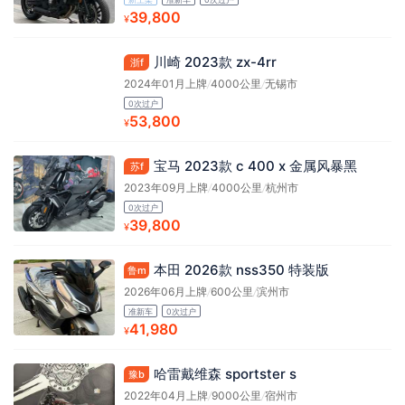
39,800
¥
川崎 2023款 zx-4rr
浙f
2024年01月上牌
/
4000公里
/
无锡市
0次过户
53,800
¥
宝马 2023款 c 400 x 金属风暴黑
苏f
2023年09月上牌
/
4000公里
/
杭州市
0次过户
39,800
¥
本田 2026款 nss350 特装版
鲁m
2026年06月上牌
/
600公里
/
滨州市
准新车
0次过户
41,980
¥
哈雷戴维森 sportster s
豫b
2022年04月上牌
/
9000公里
/
宿州市