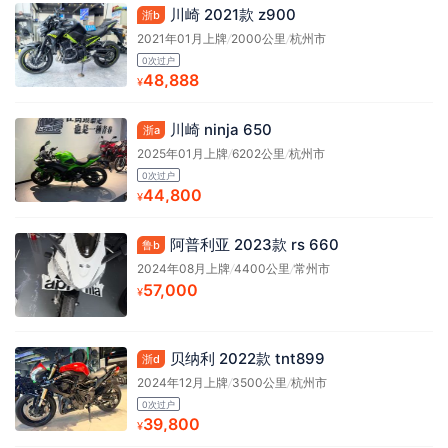
川崎 2021款 z900
浙b
2021年01月上牌
/
2000公里
/
杭州市
0次过户
48,888
¥
川崎 ninja 650
浙a
2025年01月上牌
/
6202公里
/
杭州市
0次过户
44,800
¥
阿普利亚 2023款 rs 660
鲁b
2024年08月上牌
/
4400公里
/
常州市
57,000
¥
贝纳利 2022款 tnt899
浙d
2024年12月上牌
/
3500公里
/
杭州市
0次过户
39,800
¥