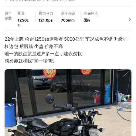
原车
排量
最大马力
原车座高
环保标准
参数
1250c
121.0ps
765mm
国ⅳ
c
22年上牌 哈雷1250ss运动者 5000公里 车况成色不错 升级护
杠边包 后脚踏 坐垫 价格不高 
唯一的缺点就是过户多一点，建议勿扰
感兴趣就和我“聊一聊”吧