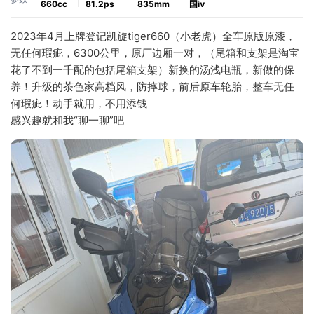
660cc
81.2ps
835mm
国ⅳ
2023年4月上牌登记凯旋tiger660（小老虎）全车原版原漆，
无任何瑕疵，6300公里，原厂边厢一对，（尾箱和支架是淘宝
花了不到一千配的包括尾箱支架）新换的汤浅电瓶，新做的保
养！升级的茶色家高档风，防摔球，前后原车轮胎，整车无任
何瑕疵！动手就用，不用添钱
感兴趣就和我“聊一聊”吧