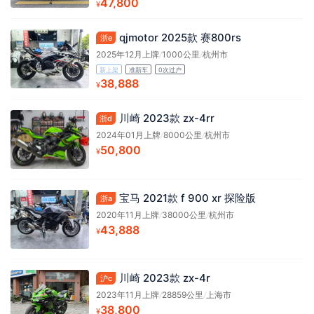
47,800
¥
qjmotor 2025款 赛800rs
浙e
2025年12月上牌
/
1000公里
/
杭州市
新上架
准新车
0次过户
38,888
¥
川崎 2023款 zx-4rr
浙d
2024年01月上牌
/
8000公里
/
杭州市
50,800
¥
宝马 2021款 f 900 xr 探险版
浙a
2020年11月上牌
/
38000公里
/
杭州市
43,888
¥
川崎 2023款 zx-4r
沪c
2023年11月上牌
/
28859公里
/
上海市
38,800
¥