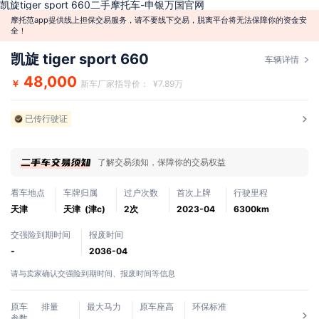
凯旋tiger sport 660二手摩托车-申银万国官网
摩托范app提供线上担保交易服务，请不要线下交易，脱离平台将无法保障你的资金安
全！
凯旋 tiger sport 660
车辆详情
48,000
￥
新车厂家指导价： ¥7.89万
已传行驶证
了解交易须知，保障你的交易权益
看车地点
车牌归属
过户次数
首次上牌
行驶里程
天津
天津 (津c)
2次
2023-04
6300km
交强险到期时间
报废时间
-
2036-04
请与卖家确认交强险到期时间、报废时间等信息
原车
排量
最大马力
原车座高
环保标准
参数