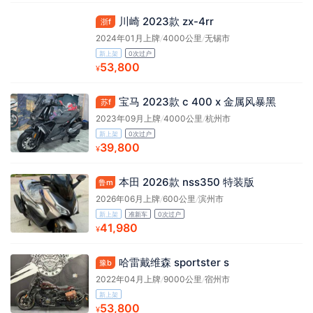
川崎 2023款 zx-4rr
浙f
2024年01月上牌
/
4000公里
/
无锡市
新上架
0次过户
53,800
¥
宝马 2023款 c 400 x 金属风暴黑
苏f
2023年09月上牌
/
4000公里
/
杭州市
新上架
0次过户
39,800
¥
本田 2026款 nss350 特装版
鲁m
2026年06月上牌
/
600公里
/
滨州市
新上架
准新车
0次过户
41,980
¥
哈雷戴维森 sportster s
豫b
2022年04月上牌
/
9000公里
/
宿州市
新上架
53,800
¥