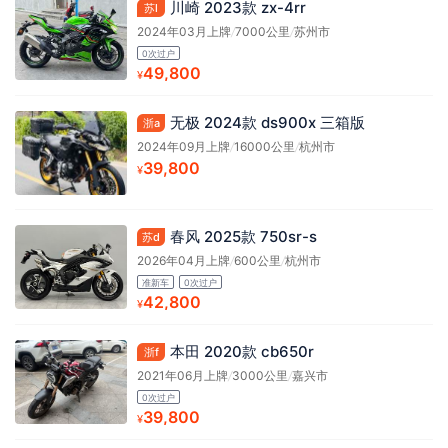
川崎 2023款 zx-4rr
苏l
2024年03月上牌
/
7000公里
/
苏州市
0次过户
49,800
¥
无极 2024款 ds900x 三箱版
浙a
2024年09月上牌
/
16000公里
/
杭州市
39,800
¥
春风 2025款 750sr-s
苏d
2026年04月上牌
/
600公里
/
杭州市
准新车
0次过户
42,800
¥
本田 2020款 cb650r
浙f
2021年06月上牌
/
3000公里
/
嘉兴市
0次过户
39,800
¥