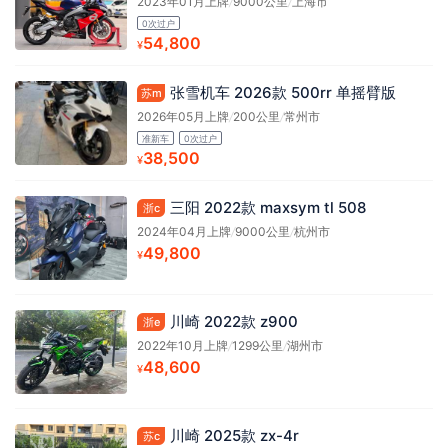
2023年01月上牌
/
9000公里
/
上海市
0次过户
54,800
¥
张雪机车 2026款 500rr 单摇臂版
苏m
2026年05月上牌
/
200公里
/
常州市
准新车
0次过户
38,500
¥
三阳 2022款 maxsym tl 508
浙c
2024年04月上牌
/
9000公里
/
杭州市
49,800
¥
川崎 2022款 z900
浙e
2022年10月上牌
/
1299公里
/
湖州市
48,600
¥
川崎 2025款 zx-4r
苏c