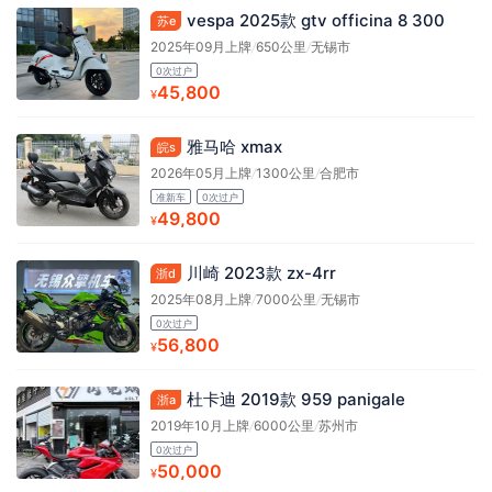
vespa 2025款 gtv officina 8 300
苏e
2025年09月上牌
/
650公里
/
无锡市
0次过户
45,800
¥
雅马哈 xmax
皖s
2026年05月上牌
/
1300公里
/
合肥市
准新车
0次过户
49,800
¥
川崎 2023款 zx-4rr
浙d
2025年08月上牌
/
7000公里
/
无锡市
0次过户
56,800
¥
杜卡迪 2019款 959 panigale
浙a
2019年10月上牌
/
6000公里
/
苏州市
0次过户
50,000
¥