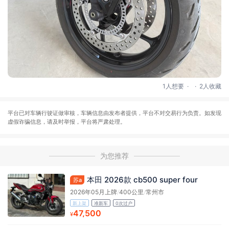
.
.
1人想要
2人收藏
平台已对车辆行驶证做审核，车辆信息由发布者提供，平台不对交易行为负责。如发现
虚假诈骗信息，请及时举报，平台将严肃处理。
为您推荐
本田 2026款 cb500 super four
苏a
2026年05月上牌
/
400公里
/
常州市
新上架
准新车
0次过户
47,500
¥