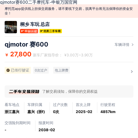
qjmotor赛600二手摩托车-申银万国官网
摩托范app提供线上担保交易服务，请不要线下交易，脱离平台将无法保障你的资金安
全！
桐乡 车玩 总店
qjmotor 赛600
车辆详情
27,800
￥
新车厂家指导价： ¥3.00万~3.90万
已传行驶证
0次过户
包上牌费
了解交易须知，保障你的交易权益
看车地点
车牌归属
过户次数
首次上牌
行驶里程
浙江嘉兴
嘉兴 (浙f)
0次
2025-02
4857km
交强险到期时间
报废时间
-
2038-02