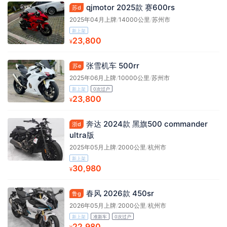
qjmotor 2025款 赛600rs
苏d
2025年04月上牌
/
14000公里
/
苏州市
新上架
23,800
¥
张雪机车 500rr
苏e
2025年06月上牌
/
10000公里
/
苏州市
新上架
0次过户
23,800
¥
奔达 2024款 黑旗500 commander
浙d
ultra版
2025年05月上牌
/
2000公里
/
杭州市
新上架
30,980
¥
春风 2026款 450sr
鲁g
2026年05月上牌
/
2000公里
/
杭州市
新上架
准新车
0次过户
22,980