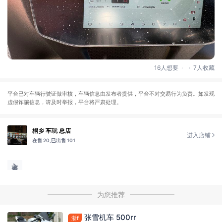
.
.
16人想要
7人收藏
平台已对车辆行驶证做审核，车辆信息由发布者提供，平台不对交易行为负责。如发现
虚假诈骗信息，请及时举报，平台将严肃处理。
桐乡 车玩 总店
进入店铺
在售 20,
已出售 101
为您推荐
张雪机车 500rr
浙f