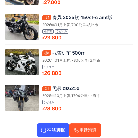
27,800
¥
春风 2025款 450cl-c amt版
浙f
2026年01月上牌
/
700公里
/
杭州市
准新车
0次过户
23,800
¥
张雪机车 500rr
浙d
2026年01月上牌
/
7800公里
/
苏州市
0次过户
26,800
¥
无极 ds625x
苏f
2025年10月上牌
/
1700公里
/
上海市
0次过户
28,800
¥
网站地图