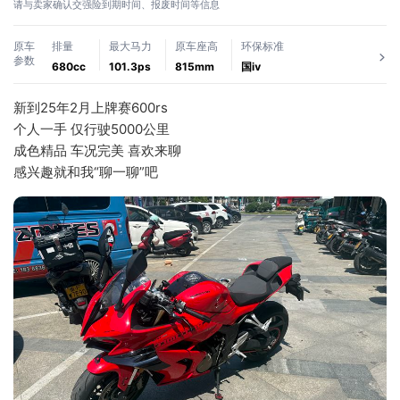
请与卖家确认交强险到期时间、报废时间等信息
原车
排量
最大马力
原车座高
环保标准
参数
680cc
101.3ps
815mm
国ⅳ
新到25年2月上牌赛600rs
个人一手 仅行驶5000公里 
成色精品 车况完美 喜欢来聊
感兴趣就和我“聊一聊”吧