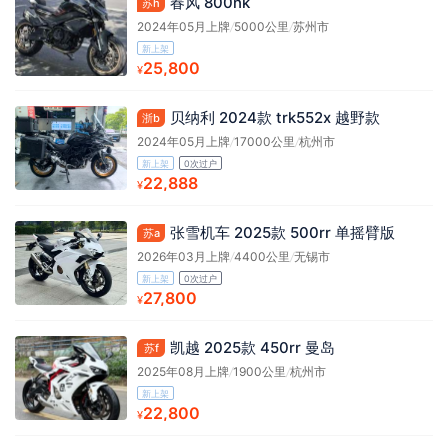
春风 800nk
苏h
2024年05月上牌
/
5000公里
/
苏州市
新上架
25,800
¥
贝纳利 2024款 trk552x 越野款
浙b
2024年05月上牌
/
17000公里
/
杭州市
新上架
0次过户
22,888
¥
张雪机车 2025款 500rr 单摇臂版
苏a
2026年03月上牌
/
4400公里
/
无锡市
新上架
0次过户
27,800
¥
凯越 2025款 450rr 曼岛
苏f
2025年08月上牌
/
1900公里
/
杭州市
新上架
22,800
¥