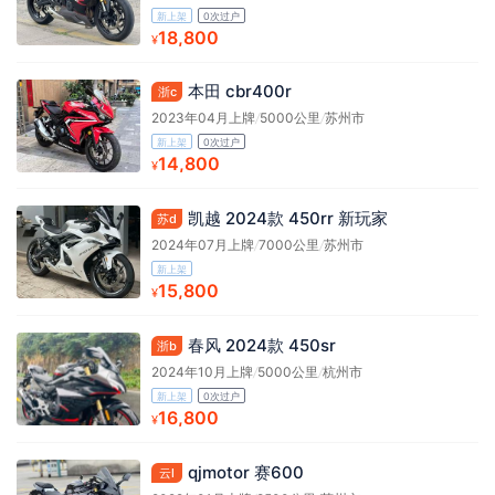
新上架
0次过户
18,800
¥
本田 cbr400r
浙c
2023年04月上牌
/
5000公里
/
苏州市
新上架
0次过户
14,800
¥
凯越 2024款 450rr 新玩家
苏d
2024年07月上牌
/
7000公里
/
苏州市
新上架
15,800
¥
春风 2024款 450sr
浙b
2024年10月上牌
/
5000公里
/
杭州市
新上架
0次过户
16,800
¥
qjmotor 赛600
云l