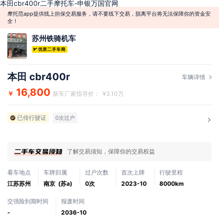
本田cbr400r二手摩托车-申银万国官网
摩托范app提供线上担保交易服务，请不要线下交易，脱离平台将无法保障你的资金安
全！
苏州铁骑机车
本田 cbr400r
车辆详情
16,800
￥
新车厂家指导价： ¥3.10万
已传行驶证
0次过户
了解交易须知，保障你的交易权益
看车地点
车牌归属
过户次数
首次上牌
行驶里程
江苏苏州
南京 (苏a)
0次
2023-10
8000km
交强险到期时间
报废时间
-
2036-10