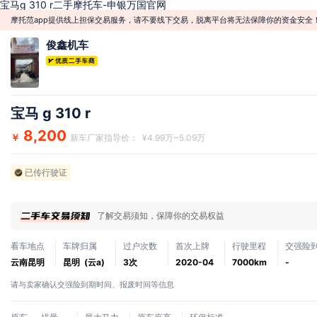
宝马g 310 r二手摩托车-申银万国官网
摩托范app提供线上担保交易服务，请不要线下交易，脱离平台将无法保障你的资金安全
俊鑫机车
宝马 g 310 r
8,200
￥
新车厂家指导价： ¥4.99万~5.09万
已传行驶证
了解交易须知，保障你的交易权益
看车地点
车牌归属
过户次数
首次上牌
行驶里程
交强险
云南昆明
昆明 (云a)
3次
2020-04
7000km
-
请与卖家确认交强险到期时间、报废时间等信息