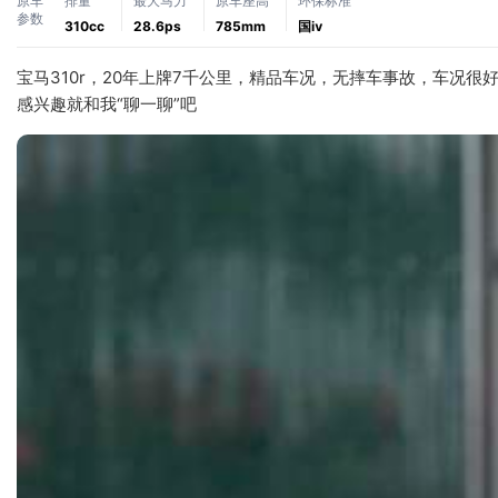
原车
排量
最大马力
原车座高
环保标准
参数
310cc
28.6ps
785mm
国ⅳ
宝马310r，20年上牌7千公里，精品车况，无摔车事故，车况
感兴趣就和我“聊一聊”吧