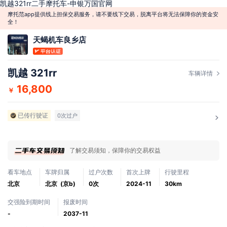
凯越321rr二手摩托车-申银万国官网
摩托范app提供线上担保交易服务，请不要线下交易，脱离平台将无法保障你的资金安
全！
天蝎机车良乡店
凯越 321rr
车辆详情
16,800
￥
已传行驶证
0次过户
了解交易须知，保障你的交易权益
看车地点
车牌归属
过户次数
首次上牌
行驶里程
北京
北京 (京b)
0次
2024-11
30km
交强险到期时间
报废时间
-
2037-11