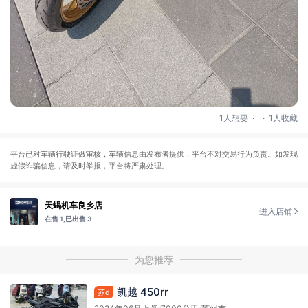
.
.
1人想要
1人收藏
平台已对车辆行驶证做审核，车辆信息由发布者提供，平台不对交易行为负责。如发现
虚假诈骗信息，请及时举报，平台将严肃处理。
天蝎机车良乡店
进入店铺
在售 1,
已出售 3
为您推荐
凯越 450rr
苏d