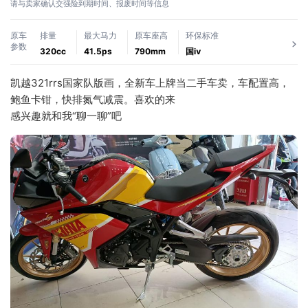
请与卖家确认交强险到期时间、报废时间等信息
原车
排量
最大马力
原车座高
环保标准
参数
320cc
41.5ps
790mm
国ⅳ
凯越321rrs国家队版画，全新车上牌当二手车卖，车配置高，
鲍鱼卡钳，快排氮气减震。喜欢的来
感兴趣就和我“聊一聊”吧