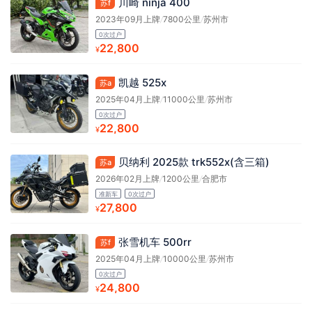
川崎 ninja 400
苏f
2023年09月上牌
/
7800公里
/
苏州市
0次过户
22,800
¥
凯越 525x
苏a
2025年04月上牌
/
11000公里
/
苏州市
0次过户
22,800
¥
贝纳利 2025款 trk552x(含三箱)
苏a
2026年02月上牌
/
1200公里
/
合肥市
准新车
0次过户
27,800
¥
张雪机车 500rr
苏f
2025年04月上牌
/
10000公里
/
苏州市
0次过户
24,800
¥