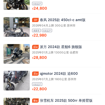
0次过户
24,800
¥
春风 2025款 450cl-c amt版
浙f
2026年04月上牌
/
300公里
/
苏州市
准新车
0次过户
22,980
¥
派方 2024款 星舰6 旗舰版
皖a
2025年01月上牌
/
13000公里
/
合肥市
28,800
¥
qjmotor 2024款 追600
苏a
2025年07月上牌
/
1600公里
/
苏州市
0次过户
22,800
¥
张雪机车 2025款 500rr 单摇臂版
豫q