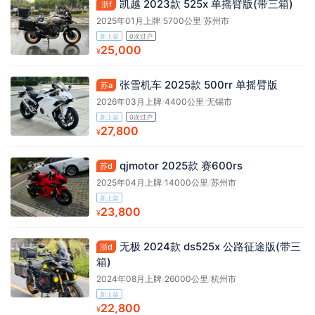
凯越 2023款 525x 单摇臂版(带三箱)
浙f
2025年01月上牌
/
5700公里
/
苏州市
新上架
0次过户
25,000
¥
张雪机车 2025款 500rr 单摇臂版
苏a
2026年03月上牌
/
4400公里
/
无锡市
新上架
0次过户
27,800
¥
qjmotor 2025款 赛600rs
苏d
2025年04月上牌
/
14000公里
/
苏州市
新上架
23,800
¥
无极 2024款 ds525x 公路征途版(带三
浙d
箱)
2024年08月上牌
/
26000公里
/
杭州市
新上架
22,800
¥