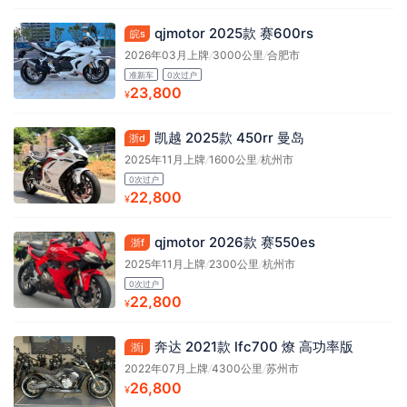
qjmotor 2025款 赛600rs
皖s
2026年03月上牌
/
3000公里
/
合肥市
准新车
0次过户
23,800
¥
凯越 2025款 450rr 曼岛
浙d
2025年11月上牌
/
1600公里
/
杭州市
0次过户
22,800
¥
qjmotor 2026款 赛550es
浙f
2025年11月上牌
/
2300公里
/
杭州市
0次过户
22,800
¥
奔达 2021款 lfc700 燎 高功率版
浙j
2022年07月上牌
/
4300公里
/
苏州市
26,800
¥