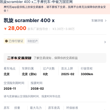
凯旋scrambler 400 x二手摩托车-申银万国官网
摩托范app提供线上担保交易服务，请不要线下交易，脱离平台将无法保障你的资金安
全！
凯旋 scrambler 400 x
车辆详情
28,000
￥
新车厂家指导价： ¥3.39万~3.99万
已传行驶证
0次过户
了解交易须知，保障你的交易权益
看车地点
车牌归属
过户次数
首次上牌
行驶里程
北京
北京 (京b)
0次
2025-02
3300km
交强险到期时间
报废时间
2026-11
2038-02
请与卖家确认交强险到期时间、报废时间等信息
原车
排量
最大马力
原车座高
环保标准