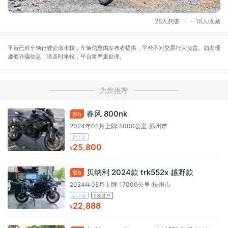
.
.
28人想要
16人收藏
平台已对车辆行驶证做审核，车辆信息由发布者提供，平台不对交易行为负责。如发现
虚假诈骗信息，请及时举报，平台将严肃处理。
为您推荐
春风 800nk
苏h
2024年05月上牌
/
5000公里
/
苏州市
新上架
25,800
¥
贝纳利 2024款 trk552x 越野款
浙b
2024年05月上牌
/
17000公里
/
杭州市
新上架
0次过户
22,888
¥