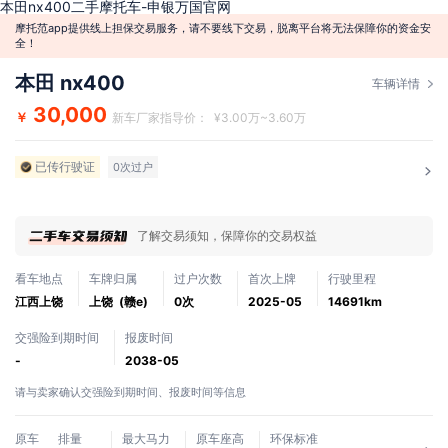
本田nx400二手摩托车-申银万国官网
摩托范app提供线上担保交易服务，请不要线下交易，脱离平台将无法保障你的资金安
全！
本田 nx400
车辆详情
30,000
￥
新车厂家指导价： ¥3.00万~3.60万
已传行驶证
0次过户
了解交易须知，保障你的交易权益
看车地点
车牌归属
过户次数
首次上牌
行驶里程
江西上饶
上饶 (赣e)
0次
2025-05
14691km
交强险到期时间
报废时间
-
2038-05
请与卖家确认交强险到期时间、报废时间等信息
原车
排量
最大马力
原车座高
环保标准