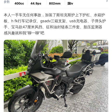
参数
400cc
44.9ps
802mm
国ⅳ
本人一手车无任何事故，加装了斯坦克斯护上下护杠、水箱护
板、h fk行车记录仪、gsadv三箱支架、usb充电器、子弹头护
手、宝马款47厘米风挡、征和油封链条三件套、胎压监测器
感兴趣就和我“聊一聊”吧