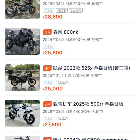
2026年03月上牌
/
2000公里
/
杭州市
新上架
准新车
0次过户
28,800
¥
春风 800nk
苏h
2024年05月上牌
/
5000公里
/
苏州市
新上架
25,800
¥
凯越 2023款 525x 单摇臂版(带三箱)
浙f
2025年01月上牌
/
5700公里
/
苏州市
新上架
0次过户
25,000
¥
张雪机车 2025款 500rr 单摇臂版
苏a
2026年03月上牌
/
4400公里
/
无锡市
新上架
0次过户
27,800
¥
奔达 2024款 黑旗500 commander