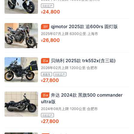
0次过户
24,800
¥
qjmotor 2025款 追600rs 圆灯版
浙f
2025年07月上牌
/
6300公里
/
上海市
26,800
¥
贝纳利 2025款 trk552x(含三箱)
苏a
2026年02月上牌
/
1200公里
/
合肥市
准新车
0次过户
27,800
¥
奔达 2024款 黑旗500 commander
苏a
ultra版
2024年08月上牌
/
1200公里
/
合肥市
0次过户
27,800
¥