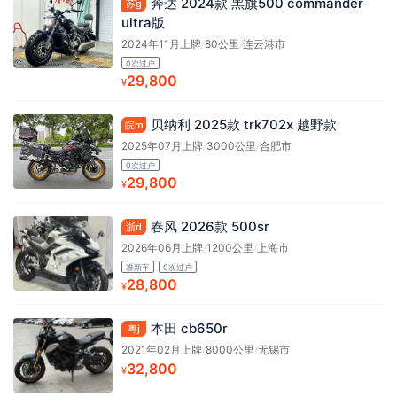
奔达 2024款 黑旗500 commander
苏g
ultra版
2024年11月上牌
/
80公里
/
连云港市
0次过户
29,800
¥
贝纳利 2025款 trk702x 越野款
皖m
2025年07月上牌
/
3000公里
/
合肥市
0次过户
29,800
¥
春风 2026款 500sr
浙d
2026年06月上牌
/
1200公里
/
上海市
准新车
0次过户
28,800
¥
本田 cb650r
粤j
2021年02月上牌
/
8000公里
/
无锡市
32,800
¥