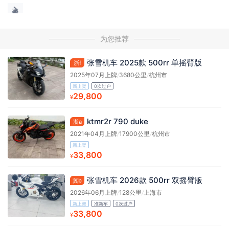
为您推荐
张雪机车 2025款 500rr 单摇臂版
浙f
2025年07月上牌
/
3680公里
/
杭州市
新上架
0次过户
29,800
¥
ktmr2r 790 duke
浙a
2021年04月上牌
/
17900公里
/
杭州市
新上架
33,800
¥
张雪机车 2026款 500rr 双摇臂版
冀b
2026年06月上牌
/
128公里
/
上海市
新上架
准新车
0次过户
33,800
¥