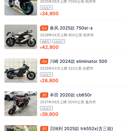
2025年06月上牌
/
7000公里
/
杭州市
0次过户
34,800
¥
春风 2025款 750sr-s
苏d
2026年04月上牌
/
600公里
/
杭州市
准新车
0次过户
42,800
¥
川崎 2024款 eliminator 500
浙e
2025年03月上牌
/
222公里
/
合肥市
0次过户
28,800
¥
本田 2020款 cb650r
浙f
2021年06月上牌
/
3000公里
/
嘉兴市
0次过户
39,800
¥
贝纳利 2025款 trk552x(含三箱)
苏f