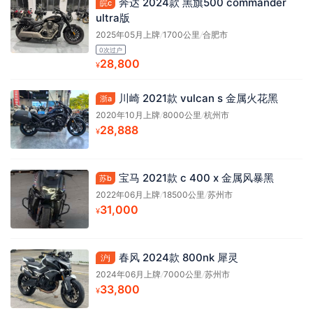
奔达 2024款 黑旗500 commander
皖c
ultra版
2025年05月上牌
/
1700公里
/
合肥市
0次过户
28,800
¥
川崎 2021款 vulcan s 金属火花黑
浙a
2020年10月上牌
/
8000公里
/
杭州市
28,888
¥
宝马 2021款 c 400 x 金属风暴黑
苏b
2022年06月上牌
/
18500公里
/
苏州市
31,000
¥
春风 2024款 800nk 犀灵
沪j
2024年06月上牌
/
7000公里
/
苏州市
33,800
¥