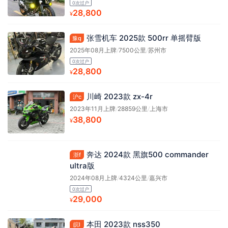
0次过户
28,800
¥
张雪机车 2025款 500rr 单摇臂版
豫q
2025年08月上牌
/
7500公里
/
苏州市
0次过户
28,800
¥
川崎 2023款 zx-4r
沪c
2023年11月上牌
/
28859公里
/
上海市
38,800
¥
奔达 2024款 黑旗500 commander
浙f
ultra版
2024年08月上牌
/
4324公里
/
嘉兴市
0次过户
29,000
¥
本田 2023款 nss350
皖l