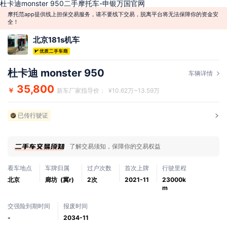
杜卡迪monster 950二手摩托车-申银万国官网
摩托范app提供线上担保交易服务，请不要线下交易，脱离平台将无法保障你的资金安
全！
北京181s机车
杜卡迪 monster 950
车辆详情
35,800
￥
新车厂家指导价： ¥10.62万~13.59万
已传行驶证
了解交易须知，保障你的交易权益
看车地点
车牌归属
过户次数
首次上牌
行驶里程
北京
廊坊 (冀r)
2次
2021-11
23000k
m
交强险到期时间
报废时间
-
2034-11