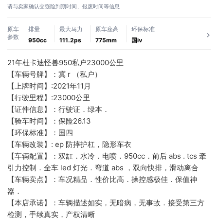
请与卖家确认交强险到期时间、报废时间等信息
原车
排量
最大马力
原车座高
环保标准
参数
950cc
111.2ps
775mm
国ⅳ
21年杜卡迪怪兽950私户23000公里
【车辆号牌】：冀 r （私户）
【上牌时间】:2021年11月
【行驶里程】:23000公里
【证件信息】：行驶证．绿本．
【验车时间】：保险26.13
【环保标准】：国四
【车辆改装】: ep 防摔护杠，隐形车衣
【车辆配置】：双缸．水冷．电喷．950cc．前后 abs . tcs 牵
引力控制．全车 led 灯光．弯道 abs ，双向快排，滑动离合
【车辆卖点】：车况精品．性价比高．操控感极佳．保值神
器．
【本店承诺】：车辆描述如实，无暗病，无事故．接受第三方
检测，手续真实，产权清晰