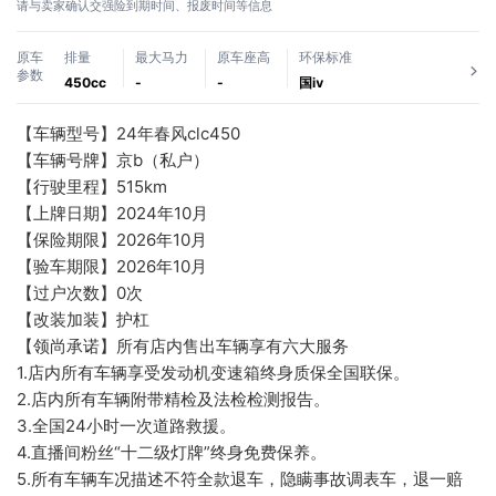
请与卖家确认交强险到期时间、报废时间等信息
原车
排量
最大马力
原车座高
环保标准
参数
450cc
-
-
国ⅳ
【车辆型号】24年春风clc450
【车辆号牌】京b（私户）
【行驶里程】515km
【上牌日期】2024年10月
【保险期限】2026年10月
【验车期限】2026年10月
【过户次数】0次
【改装加装】护杠
【领尚承诺】所有店内售出车辆享有六大服务
1.店内所有车辆享受发动机变速箱终身质保全国联保。
2.店内所有车辆附带精检及法检检测报告。
3.全国24小时一次道路救援。
4.直播间粉丝“十二级灯牌”终身免费保养。
5.所有车辆车况描述不符全款退车，隐瞒事故调表车，退一赔