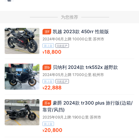
为您推荐
凯越 2023款 450rr 性能版
浙f
2024年06月上牌
/
10000公里
/
苏州市
新上架
0次过户
18,800
¥
贝纳利 2024款 trk552x 越野款
浙b
2024年05月上牌
/
17000公里
/
杭州市
新上架
0次过户
22,888
¥
豪爵 2024款 tr300 plus 旅行版(边箱/
苏a
靠背/风挡)
2025年09月上牌
/
1900公里
/
苏州市
新上架
20,800
¥