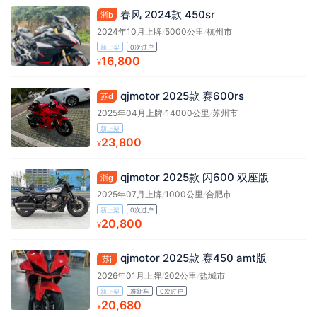
春风 2024款 450sr
浙b
2024年10月上牌
/
5000公里
/
杭州市
新上架
0次过户
16,800
¥
qjmotor 2025款 赛600rs
苏d
2025年04月上牌
/
14000公里
/
苏州市
新上架
23,800
¥
qjmotor 2025款 闪600 双座版
浙g
2025年07月上牌
/
1000公里
/
合肥市
新上架
0次过户
20,800
¥
qjmotor 2025款 赛450 amt版
苏j
2026年01月上牌
/
202公里
/
盐城市
新上架
准新车
0次过户
20,680
¥