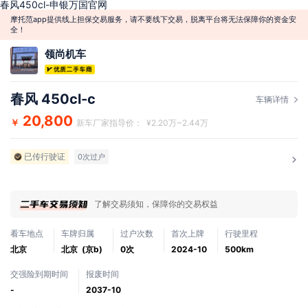
春风450cl-申银万国官网
摩托范app提供线上担保交易服务，请不要线下交易，脱离平台将无法保障你的资金安
全！
领尚机车
春风 450cl-c
车辆详情
20,800
￥
新车厂家指导价： ¥2.20万~2.44万
已传行驶证
0次过户
了解交易须知，保障你的交易权益
看车地点
车牌归属
过户次数
首次上牌
行驶里程
北京
北京 (京b)
0次
2024-10
500km
交强险到期时间
报废时间
-
2037-10