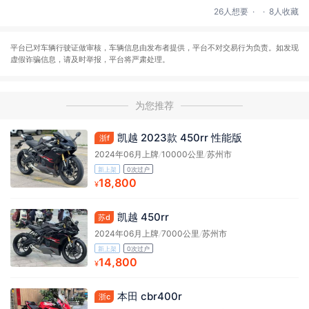
.
.
26人想要
8人收藏
平台已对车辆行驶证做审核，车辆信息由发布者提供，平台不对交易行为负责。如发现
虚假诈骗信息，请及时举报，平台将严肃处理。
为您推荐
凯越 2023款 450rr 性能版
浙f
2024年06月上牌
/
10000公里
/
苏州市
新上架
0次过户
18,800
¥
凯越 450rr
苏d
2024年06月上牌
/
7000公里
/
苏州市
新上架
0次过户
14,800
¥
本田 cbr400r
浙c