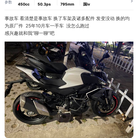
参数
450cc
50.3ps
795mm
国ⅳ
事故车 看清楚是事故车 换了车架及诸多配件 发变没动 换的均
为原厂件  25年10月车一手车  没怎么跑过
感兴趣就和我“聊一聊”吧