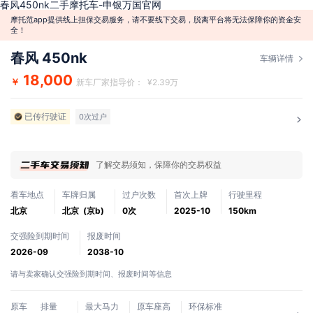
春风450nk二手摩托车-申银万国官网
摩托范app提供线上担保交易服务，请不要线下交易，脱离平台将无法保障你的资金安
全！
春风 450nk
车辆详情
18,000
￥
新车厂家指导价： ¥2.39万
已传行驶证
0次过户
了解交易须知，保障你的交易权益
看车地点
车牌归属
过户次数
首次上牌
行驶里程
北京
北京 (京b)
0次
2025-10
150km
交强险到期时间
报废时间
2026-09
2038-10
请与卖家确认交强险到期时间、报废时间等信息
原车
排量
最大马力
原车座高
环保标准