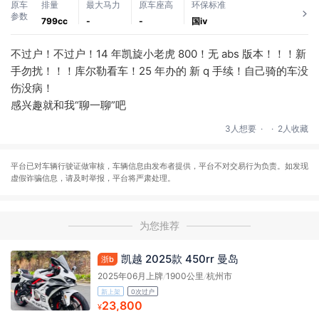
原车
排量
最大马力
原车座高
环保标准
参数
799cc
-
-
国ⅳ
不过户！不过户！14 年凯旋小老虎 800！无 abs 版本！！！新
手勿扰！！！库尔勒看车！25 年办的 新 q 手续！自己骑的车没
伤没病！
感兴趣就和我“聊一聊”吧
.
.
3人想要
2人收藏
平台已对车辆行驶证做审核，车辆信息由发布者提供，平台不对交易行为负责。如发现
虚假诈骗信息，请及时举报，平台将严肃处理。
为您推荐
凯越 2025款 450rr 曼岛
浙b
2025年06月上牌
/
1900公里
/
杭州市
新上架
0次过户
23,800
¥