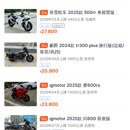
张雪机车 2025款 500rr 单摇臂版
苏a
2026年03月上牌
/
4400公里
/
无锡市
新上架
0次过户
27,800
¥
豪爵 2024款 tr300 plus 旅行版(边箱/
苏a
靠背/风挡)
2025年09月上牌
/
1900公里
/
苏州市
新上架
20,800
¥
qjmotor 2025款 赛600rs
苏d
2025年04月上牌
/
14000公里
/
苏州市
新上架
23,800
¥
qjmotor 2025款 闪600 双座版
浙g
2025年07月上牌
/
1000公里
/
合肥市