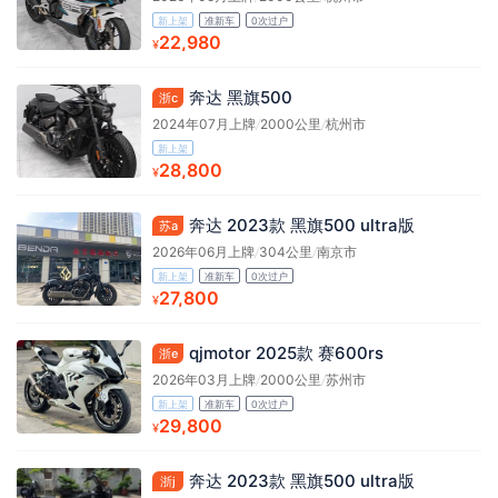
新上架
准新车
0次过户
22,980
¥
奔达 黑旗500
浙c
2024年07月上牌
/
2000公里
/
杭州市
新上架
28,800
¥
奔达 2023款 黑旗500 ultra版
苏a
2026年06月上牌
/
304公里
/
南京市
新上架
准新车
0次过户
27,800
¥
qjmotor 2025款 赛600rs
浙e
2026年03月上牌
/
2000公里
/
苏州市
新上架
准新车
0次过户
29,800
¥
奔达 2023款 黑旗500 ultra版
浙j