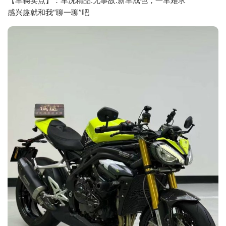
【车辆卖点】：车况精品.无事故.新车成色，一车难求
感兴趣就和我“聊一聊”吧