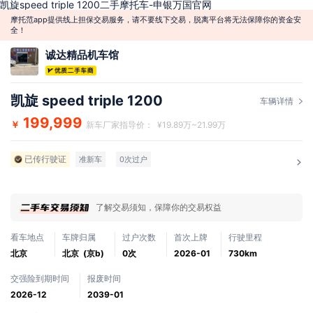
凯旋speed triple 1200二手摩托车-申银万国官网
摩托范app提供线上担保交易服务，请不要线下交易，脱离平台将无法保障你的资金安
全！
诚达精品机车馆
凯旋 speed triple 1200
车辆详情
199,999
￥
新车厂家指导价： ¥19.89万~21.99万
已传行驶证
准新车
0次过户
了解交易须知，保障你的交易权益
看车地点
车牌归属
过户次数
首次上牌
行驶里程
北京
北京 (京b)
0次
2026-01
730km
交强险到期时间
报废时间
2026-12
2039-01