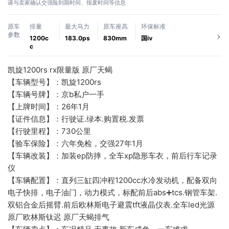
请与卖家确认交强险到期时间、报废时间等信息
原车
排量
最大马力
原车座高
环保标准
参数
1200c
183.0ps
830mm
国ⅳ
c
凯旋1200rs rx限量版 原厂天蝎
【车辆型号】：凯旋1200rs
【车辆号牌】：京b私户一手
【上牌时间】：26年1月
【证件信息】：行驶证.绿本.购置税.发票
【行驶里程】：730公里
【验车保险】：六年免检，交强27年1月
【车辆改装】：加装ep防摔，全车xp隐形车衣，前后行车记录
仪 
【车辆配置】：直列三缸四冲程1200cc水冷发动机，配备双向
电子快排，电子油门，动力模式，标配前后abs➕tcs.钢管车架.
双铝合金后摇臂.前后欧林斯电子避震tft液晶仪表.全车led光源 
原厂欧林斯钛迟 原厂天蝎排气