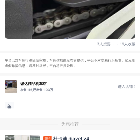
.
.
3人想要
19人收藏
平台已对车辆行驶证做审核，车辆信息由发布者提供，平台不对交易行为负责。如发现
虚假诈骗信息，请及时举报，平台将严肃处理。
诚达精品机车馆
进入店铺
在售 116,
已出售 1.03万
为您推荐
杜卡迪 diavel v4
浙f