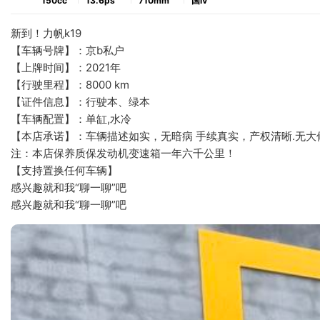
150cc
13.6ps
710mm
国ⅳ
新到！力帆k19
【车辆号牌】：京b私户
【上牌时间】：2021年
【行驶里程】：8000 km
【证件信息】：行驶本、绿本
【车辆配置】：单缸,水冷
【本店承诺】：车辆描述如实，无暗病 手续真实，产权清晰.无大修
注：本店保养质保发动机变速箱一年六千公里！
【支持置换任何车辆】
感兴趣就和我“聊一聊”吧
感兴趣就和我“聊一聊”吧