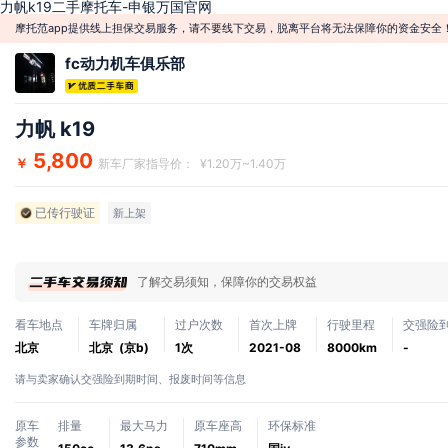
力帆k19二手摩托车-申银万国官网
摩托范app提供线上担保交易服务，请不要线下交易，脱离平台将无法保障你的资金安全
fc动力机车俱乐部
力帆 k19
5,800
￥
新车厂家指导价： ¥1.20万~1.40万
已传行驶证
新上架
了解交易须知，保障你的交易权益
看车地点
车牌归属
过户次数
首次上牌
行驶里程
交强险
北京
北京 (京b)
1次
2021-08
8000km
-
请与卖家确认交强险到期时间、报废时间等信息
原车
排量
最大马力
原车座高
环保标准
参数