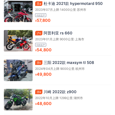
杜卡迪 2021款 hypermotard 950
贵a
2023年07月上牌
/
14000公里
/
苏州市
0次过户
57,800
¥
阿普利亚 rs 660
沪c
2023年01月上牌
/
9000公里
/
上海市
0次过户
54,800
¥
三阳 2022款 maxsym tl 508
浙c
2024年04月上牌
/
9000公里
/
杭州市
49,800
¥
川崎 2022款 z900
浙e
2022年10月上牌
/
1299公里
/
湖州市
48,600
¥