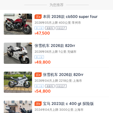
为您推荐
本田 2026款 cb500 super four
苏a
2026年05月上牌
/
400公里
/
常州市
新上架
准新车
0次过户
47,500
¥
张雪机车 2026款 820rr
2026年06月上牌
/
1公里
/
无锡市
新上架
49,800
¥
张雪机车 2026款 820rr
皖a
2026年04月上牌
/
2218公里
/
上海市
新上架
准新车
0次过户
54,800
¥
宝马 2023款 c 400 gt 探险版
浙b
2024年04月上牌
/
3000公里
/
上海市