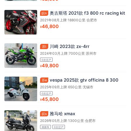
奥古斯塔 2021款 f3 800 rc racing kit
皖n
2021年08月上牌
/
18800公里
/
合肥市
46,800
¥
川崎 2023款 zx-4rr
苏l
2024年03月上牌
/
7000公里
/
苏州市
0次过户
49,800
¥
vespa 2025款 gtv officina 8 300
苏e
2025年09月上牌
/
650公里
/
无锡市
0次过户
45,800
¥
雅马哈 xmax
皖s
2026年05月上牌
/
1300公里
/
合肥市
准新车
0次过户