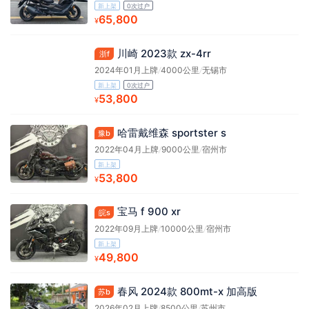
新上架
0次过户
65,800
¥
川崎 2023款 zx-4rr
浙f
2024年01月上牌
/
4000公里
/
无锡市
新上架
0次过户
53,800
¥
哈雷戴维森 sportster s
豫b
2022年04月上牌
/
9000公里
/
宿州市
新上架
53,800
¥
宝马 f 900 xr
皖s
2022年09月上牌
/
10000公里
/
宿州市
新上架
49,800
¥
春风 2024款 800mt-x 加高版
苏b
2026年02月上牌
/
8500公里
/
苏州市