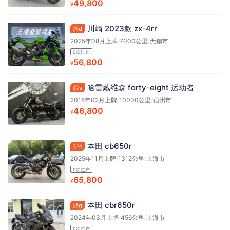
49,800
¥
川崎 2023款 zx-4rr
浙d
2025年08月上牌
/
7000公里
/
无锡市
0次过户
56,800
¥
哈雷戴维森 forty-eight 运动者
皖s
2018年02月上牌
/
10000公里
/
宿州市
46,800
¥
本田 cb650r
沪c
2025年11月上牌
/
1312公里
/
上海市
0次过户
65,800
¥
本田 cbr650r
浙g
2024年03月上牌
/
456公里
/
上海市
0次过户