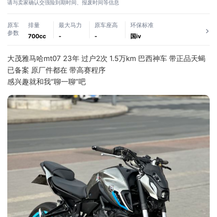
请与卖家确认交强险到期时间、报废时间等信息
原车
排量
最大马力
原车座高
环保标准
参数
700cc
-
-
国ⅳ
大茂雅马哈mt07 23年 过户2次 1.5万km 巴西神车 带正品天蝎
已备案 原厂件都在 带高赛程序
感兴趣就和我“聊一聊”吧