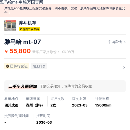
雅马哈mt-申银万国官网
摩托范app提供线上担保交易服务，请不要线下交易，脱离平台将无法保障你的资金安
全！
摩斗机车
雅马哈 mt-07
车辆详情
55,800
￥
新车厂家指导价： ¥6.98万
已传行驶证
包上牌费
了解交易须知，保障你的交易权益
看车地点
车牌归属
过户次数
首次上牌
行驶里程
四川成都
湖州 (浙e)
2次
2023-03
15000km
交强险到期时间
报废时间
-
2036-03