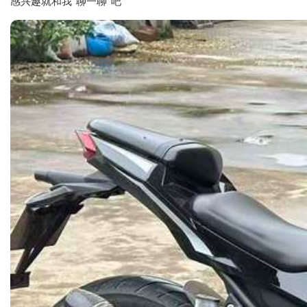
感兴趣就和我“聊一聊”吧