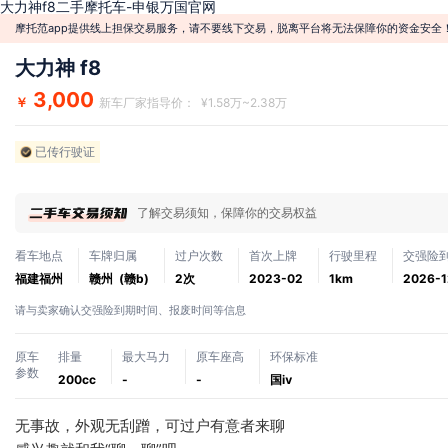
大力神f8二手摩托车-申银万国官网
摩托范app提供线上担保交易服务，请不要线下交易，脱离平台将无法保障你的资金安全
大力神 f8
3,000
￥
新车厂家指导价： ¥1.58万~2.38万
已传行驶证
了解交易须知，保障你的交易权益
看车地点
车牌归属
过户次数
首次上牌
行驶里程
交强险
福建福州
赣州 (赣b)
2次
2023-02
1km
2026-1
请与卖家确认交强险到期时间、报废时间等信息
原车
排量
最大马力
原车座高
环保标准
参数
200cc
-
-
国ⅳ
无事故，外观无刮蹭，可过户有意者来聊