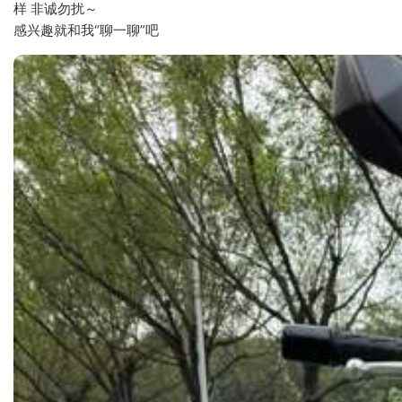
样 非诚勿扰～
感兴趣就和我“聊一聊”吧