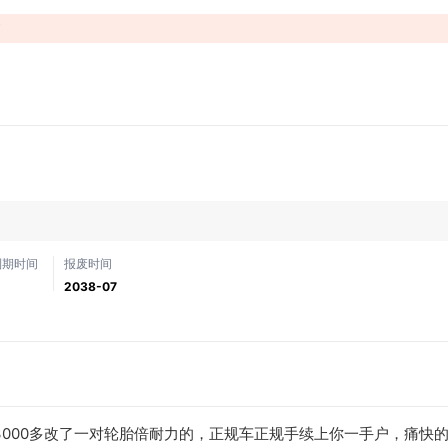
！
到期时间
报废时间
2038-07
！花3000多改了一对轮胎倍耐力的，正规车正规手续上你一手户，痛