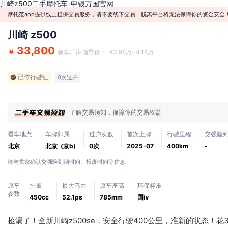
川崎z500二手摩托车-申银万国官网
摩托范app提供线上担保交易服务，请不要线下交易，脱离平台将无法保障你的资金安全
川崎 z500
33,800
￥
新车厂家指导价： ¥3.98万~4.18万
已传行驶证
0次过户
了解交易须知，保障你的交易权益
看车地点
车牌归属
过户次数
首次上牌
行驶里程
交强险
北京
北京 (京b)
0次
2025-07
400km
-
请与卖家确认交强险到期时间、报废时间等信息
原车
排量
最大马力
原车座高
环保标准
参数
450cc
52.1ps
785mm
国ⅳ
捡漏了！全新川崎z500se，安全行驶400公里，准新的状态