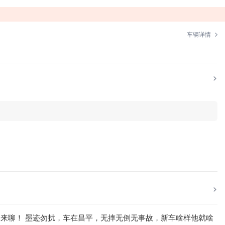
车辆详情
快的来聊！ 墨迹勿扰，车在昌平，无摔无倒无事故，新车啥样他就啥