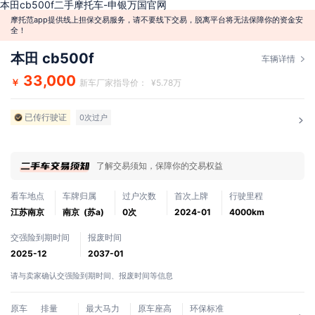
本田cb500f二手摩托车-申银万国官网
摩托范app提供线上担保交易服务，请不要线下交易，脱离平台将无法保障你的资金安
全！
本田 cb500f
车辆详情
33,000
￥
新车厂家指导价： ¥5.78万
已传行驶证
0次过户
了解交易须知，保障你的交易权益
看车地点
车牌归属
过户次数
首次上牌
行驶里程
江苏南京
南京 (苏a)
0次
2024-01
4000km
交强险到期时间
报废时间
2025-12
2037-01
请与卖家确认交强险到期时间、报废时间等信息
原车
排量
最大马力
原车座高
环保标准