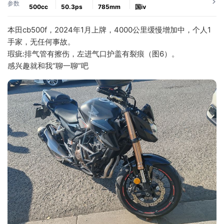
参数
500cc
50.3ps
785mm
国ⅳ
本田cb500f，2024年1月上牌，4000公里缓慢增加中，个人1
手家，无任何事故。
瑕疵:排气管有擦伤，左进气口护盖有裂痕（图6）。
感兴趣就和我“聊一聊”吧