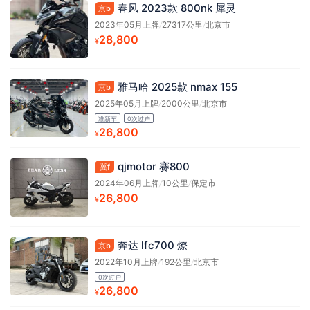
春风 2023款 800nk 犀灵
京b
2023年05月上牌
/
27317公里
/
北京市
28,800
¥
雅马哈 2025款 nmax 155
京b
2025年05月上牌
/
2000公里
/
北京市
准新车
0次过户
26,800
¥
qjmotor 赛800
冀f
2024年06月上牌
/
10公里
/
保定市
26,800
¥
奔达 lfc700 燎
京b
2022年10月上牌
/
192公里
/
北京市
0次过户
26,800
¥