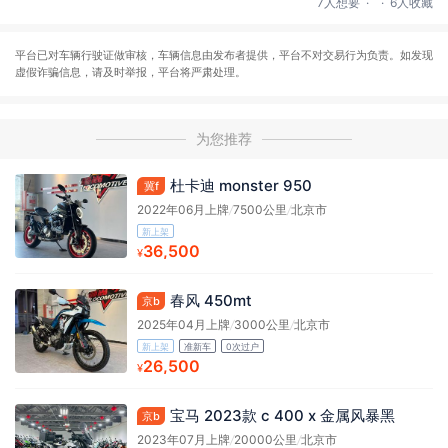
7人想要
6人收藏
平台已对车辆行驶证做审核，车辆信息由发布者提供，平台不对交易行为负责。如发现
虚假诈骗信息，请及时举报，平台将严肃处理。
为您推荐
杜卡迪 monster 950
冀f
2022年06月上牌
/
7500公里
/
北京市
新上架
36,500
¥
春风 450mt
京b
2025年04月上牌
/
3000公里
/
北京市
新上架
准新车
0次过户
26,500
¥
宝马 2023款 c 400 x 金属风暴黑
京b
2023年07月上牌
/
20000公里
/
北京市