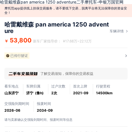
哈雷戴维森pan america 1250 adventure二手摩托车-申银万国官网
摩托范app提供线上担保交易服务，请不要线下交易，脱离平台将无法保障你的资金安
全！
哈雷戴维森 pan america 1250 advent
ure
车辆详情
53,800
￥
新车厂家指导价： ¥17.68万~22.12万
已传行驶证
了解交易须知，保障你的交易权益
看车地点
车牌归属
过户次数
首次上牌
行驶里程
山东济宁
济宁 (鲁h)
2次
2021-09
14500km
交强险到期时间
报废时间
2026-06
2034-09
请与卖家确认交强险到期时间、报废时间等信息