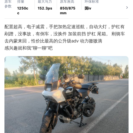
原车
排量
最大马力
原车座高
环保标准
参数
1250c
152.3ps
850/875
国ⅳ
c
mm
配置超高，电子减震，手把加热定速巡航，自动大灯，护杠有
剐蹭，没事故，有倒车，没换件 加装前挡 护杠 尾箱。 刚骑车
去内蒙来回，性价比最高的公升级adv 动力嗷嗷滴 
感兴趣就和我“聊一聊”吧