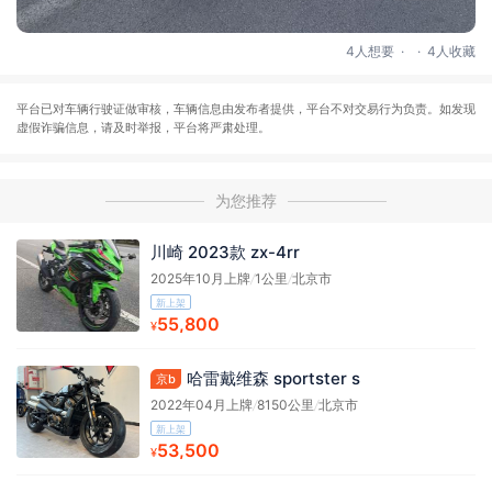
.
.
4人想要
4人收藏
平台已对车辆行驶证做审核，车辆信息由发布者提供，平台不对交易行为负责。如发现
虚假诈骗信息，请及时举报，平台将严肃处理。
为您推荐
川崎 2023款 zx-4rr
2025年10月上牌
/
1公里
/
北京市
新上架
55,800
¥
哈雷戴维森 sportster s
京b
2022年04月上牌
/
8150公里
/
北京市
新上架
53,500
¥