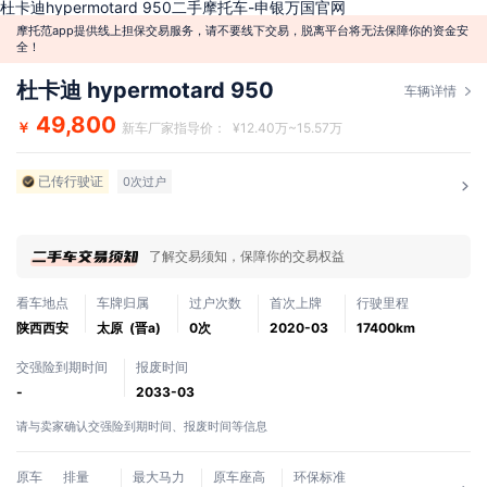
杜卡迪hypermotard 950二手摩托车-申银万国官网
摩托范app提供线上担保交易服务，请不要线下交易，脱离平台将无法保障你的资金安
全！
杜卡迪 hypermotard 950
车辆详情
49,800
￥
新车厂家指导价： ¥12.40万~15.57万
已传行驶证
0次过户
了解交易须知，保障你的交易权益
看车地点
车牌归属
过户次数
首次上牌
行驶里程
陕西西安
太原 (晋a)
0次
2020-03
17400km
交强险到期时间
报废时间
-
2033-03
请与卖家确认交强险到期时间、报废时间等信息
原车
排量
最大马力
原车座高
环保标准