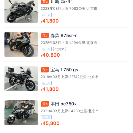
川崎 zx-4r
苏a
2023年08月上牌
/
7083公里
/
北京市
新上架
41,800
¥
春风 675sr-r
京b
2025年03月上牌
/
4194公里
/
北京市
新上架
0次过户
40,800
¥
宝马 f 750 gs
京b
2019年03月上牌
/
22742公里
/
北京市
新上架
41,800
¥
本田 nc750x
冀a
2021年03月上牌
/
14239公里
/
北京市
新上架
45,800
¥