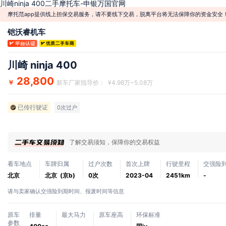
川崎ninja 400二手摩托车-申银万国官网
摩托范app提供线上担保交易服务，请不要线下交易，脱离平台将无法保障你的资金安全
铠沃睿机车
川崎 ninja 400
28,800
￥
新车厂家指导价： ¥4.98万~5.08万
已传行驶证
0次过户
了解交易须知，保障你的交易权益
看车地点
车牌归属
过户次数
首次上牌
行驶里程
交强险
北京
北京 (京b)
0次
2023-04
2451km
-
请与卖家确认交强险到期时间、报废时间等信息
原车
排量
最大马力
原车座高
环保标准
参数