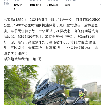
参数
1250c
136.0ps
805mm
国ⅳ
c
出宝马r1250rt，2024年5月上牌，过户一次，目前行驶22500
公里，19000公里时做的机油保养，原厂空气滤芯，后桥油更
换。车子无任何事故，一切正常，在保状态，有任何问题找售
后质保。保险到26年5月。加装全车w厂护杠，飞锐mt30射
灯，原厂尾箱，高位刹车灯，突破者车机，带前后雷达 摄像
头，盲区监控，全车车衣，加高车把。，公里数缓慢增加。非
诚勿扰！谢谢！
感兴趣就和我“聊一聊”吧