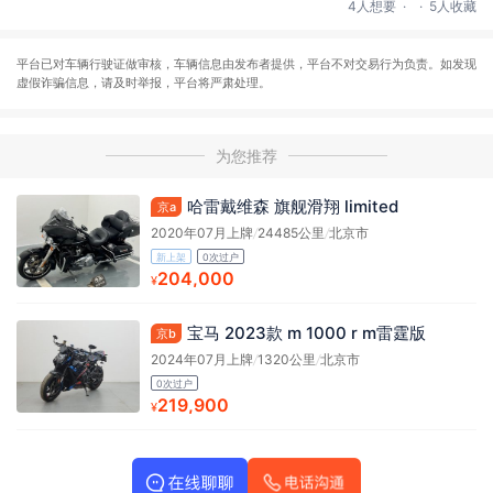
.
.
4人想要
5人收藏
平台已对车辆行驶证做审核，车辆信息由发布者提供，平台不对交易行为负责。如发现
虚假诈骗信息，请及时举报，平台将严肃处理。
为您推荐
哈雷戴维森 旗舰滑翔 limited
京a
2020年07月上牌
/
24485公里
/
北京市
新上架
0次过户
204,000
¥
宝马 2023款 m 1000 r m雷霆版
京b
2024年07月上牌
/
1320公里
/
北京市
0次过户
219,900
¥