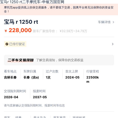
宝马r 1250 rt二手摩托车-申银万国官网
摩托范app提供线上担保交易服务，请不要线下交易，脱离平台将无法保障你的资金安
全！
宝马 r 1250 rt
车辆详情
228,000
￥
新车厂家指导价： ¥32.59万~34.79万
已传行驶证
了解交易须知，保障你的交易权益
看车地点
车牌归属
过户次数
首次上牌
行驶里程
吉林长春
长春 (吉a)
1次
2024-05
22500k
m
交强险到期时间
报废时间
2026-04
2037-05
请与卖家确认交强险到期时间、报废时间等信息
原车
排量
最大马力
原车座高
环保标准