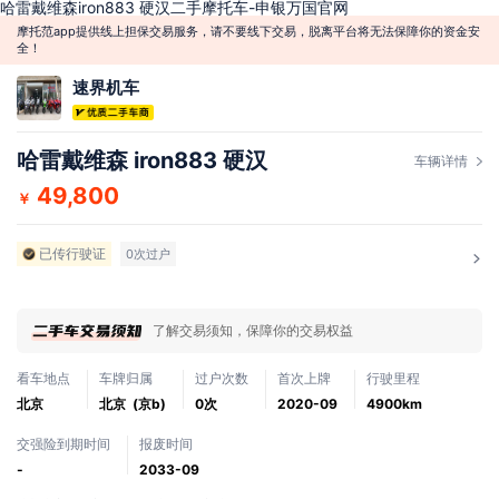
哈雷戴维森iron883 硬汉二手摩托车-申银万国官网
摩托范app提供线上担保交易服务，请不要线下交易，脱离平台将无法保障你的资金安
全！
速界机车
哈雷戴维森 iron883 硬汉
车辆详情
49,800
￥
已传行驶证
0次过户
了解交易须知，保障你的交易权益
看车地点
车牌归属
过户次数
首次上牌
行驶里程
北京
北京 (京b)
0次
2020-09
4900km
交强险到期时间
报废时间
-
2033-09