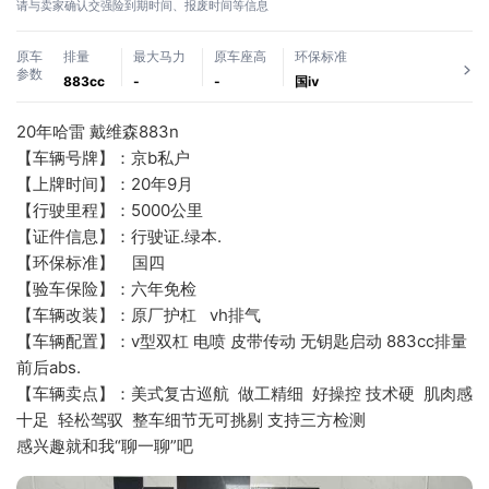
请与卖家确认交强险到期时间、报废时间等信息
原车
排量
最大马力
原车座高
环保标准
参数
883cc
-
-
国ⅳ
20年哈雷 戴维森883n 
【车辆号牌】：京b私户
【上牌时间】：20年9月
【行驶里程】：5000公里
【证件信息】：行驶证.绿本.
【环保标准】    国四
【验车保险】：六年免检
【车辆改装】：原厂护杠   vh排气
【车辆配置】：v型双杠 电喷 皮带传动 无钥匙启动 883cc排量  
前后abs.
【车辆卖点】：美式复古巡航  做工精细  好操控 技术硬  肌肉感
十足  轻松驾驭  整车细节无可挑剔 支持三方检测
感兴趣就和我“聊一聊”吧