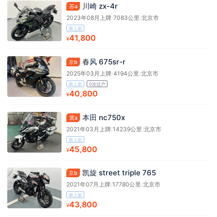
川崎 zx-4r
苏a
2023年08月上牌
/
7083公里
/
北京市
新上架
41,800
¥
春风 675sr-r
京b
2025年03月上牌
/
4194公里
/
北京市
新上架
0次过户
40,800
¥
本田 nc750x
冀a
2021年03月上牌
/
14239公里
/
北京市
新上架
45,800
¥
凯旋 street triple 765
京b
2021年07月上牌
/
17780公里
/
北京市
新上架
43,800
¥