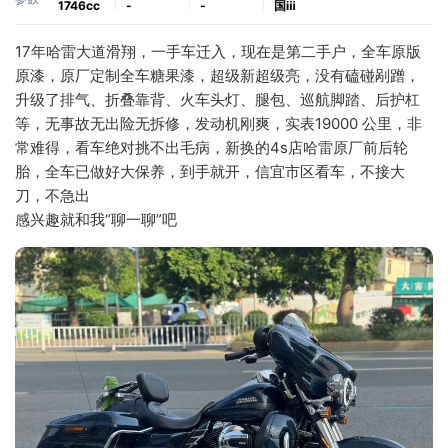
1746cc
-
-
国ⅲ
17年哈雷大道滑翔，一手车迁入，现在是第二手户，全车原版
原漆，原厂定制全车糖果漆，超级新超级亮，没有磕碰剐蹭，
升级了排气、折叠靠背、火车头灯、腿包、巡航脚踏、后护杠
等，无事故无出险无拆修，发动机刚爽，实表19000 公里，非
常难得，看车绝对挑不出毛病，新换的4s店哈雷原厂前后轮
胎，全车已做好大保养，到手就开，信宜市区看车，不接大
刀，不急出
感兴趣就和我“聊一聊”吧