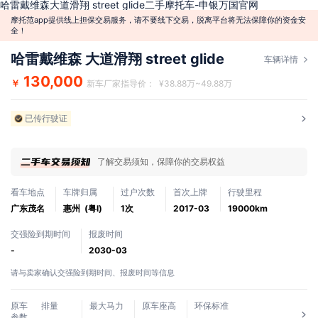
哈雷戴维森大道滑翔 street glide二手摩托车-申银万国官网
摩托范app提供线上担保交易服务，请不要线下交易，脱离平台将无法保障你的资金安
全！
哈雷戴维森 大道滑翔 street glide
车辆详情
130,000
￥
新车厂家指导价： ¥38.88万~49.88万
已传行驶证
了解交易须知，保障你的交易权益
看车地点
车牌归属
过户次数
首次上牌
行驶里程
广东茂名
惠州 (粤l)
1次
2017-03
19000km
交强险到期时间
报废时间
-
2030-03
请与卖家确认交强险到期时间、报废时间等信息
原车
排量
最大马力
原车座高
环保标准
参数