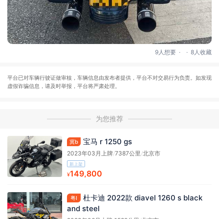
.
.
9人想要
8人收藏
平台已对车辆行驶证做审核，车辆信息由发布者提供，平台不对交易行为负责。如发现
虚假诈骗信息，请及时举报，平台将严肃处理。
为您推荐
宝马 r 1250 gs
冀b
2023年03月上牌
/
7387公里
/
北京市
新上架
149,800
¥
杜卡迪 2022款 diavel 1260 s black
粤l
and steel