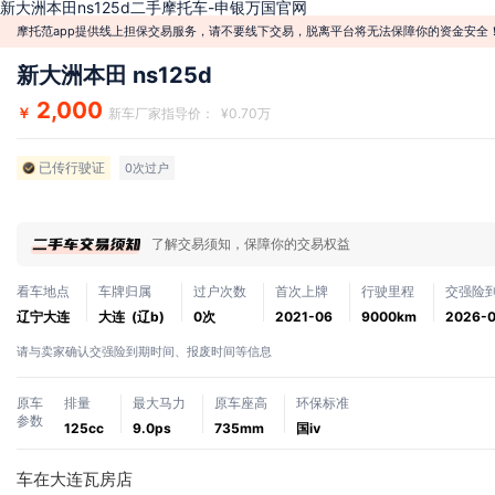
新大洲本田ns125d二手摩托车-申银万国官网
摩托范app提供线上担保交易服务，请不要线下交易，脱离平台将无法保障你的资金安全
新大洲本田 ns125d
2,000
￥
新车厂家指导价： ¥0.70万
已传行驶证
0次过户
了解交易须知，保障你的交易权益
看车地点
车牌归属
过户次数
首次上牌
行驶里程
交强险
辽宁大连
大连 (辽b)
0次
2021-06
9000km
2026-
请与卖家确认交强险到期时间、报废时间等信息
原车
排量
最大马力
原车座高
环保标准
参数
125cc
9.0ps
735mm
国ⅳ
车在大连瓦房店