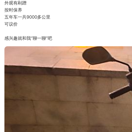
外观有剐蹭
按时保养
五年车一共9000多公里
可议价
感兴趣就和我“聊一聊”吧