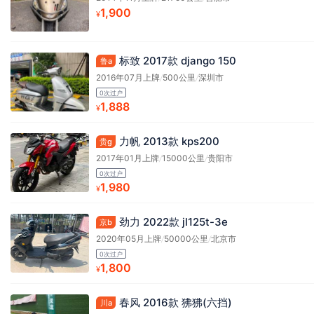
1,900
¥
标致 2017款 django 150
鲁a
2016年07月上牌
/
500公里
/
深圳市
0次过户
1,888
¥
力帆 2013款 kps200
贵g
2017年01月上牌
/
15000公里
/
贵阳市
0次过户
1,980
¥
劲力 2022款 jl125t-3e
京b
2020年05月上牌
/
50000公里
/
北京市
0次过户
1,800
¥
春风 2016款 狒狒(六挡)
川a