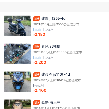
建隆 jl125t-4d
渝d
2021年10月上牌
/
9000公里
/
重庆市
新上架
0次过户
2,180
¥
春风 st狒狒
京b
2020年05月上牌
/
20000公里
/
北京市
新上架
0次过户
2,200
¥
建设牌 js110t-4d
皖d
2022年07月上牌
/
10417公里
/
合肥市
0次过户
2,400
¥
豪爵 海王星
皖a
2014年11月上牌
/
21750公里
/
合肥市