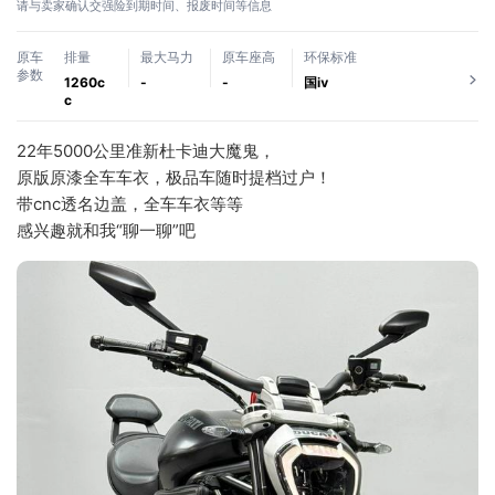
请与卖家确认交强险到期时间、报废时间等信息
原车
排量
最大马力
原车座高
环保标准
参数
1260c
-
-
国ⅳ
c
22年5000公里准新杜卡迪大魔鬼，
原版原漆全车车衣，极品车随时提档过户！
带cnc透名边盖，全车车衣等等
感兴趣就和我“聊一聊”吧