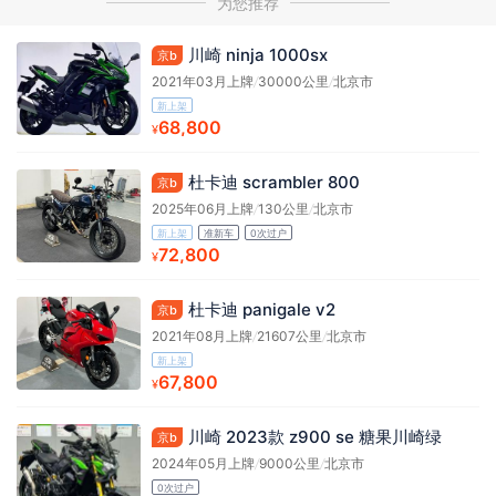
为您推荐
川崎 ninja 1000sx
京b
2021年03月上牌
/
30000公里
/
北京市
新上架
68,800
¥
杜卡迪 scrambler 800
京b
2025年06月上牌
/
130公里
/
北京市
新上架
准新车
0次过户
72,800
¥
杜卡迪 panigale v2
京b
2021年08月上牌
/
21607公里
/
北京市
新上架
67,800
¥
川崎 2023款 z900 se 糖果川崎绿
京b
2024年05月上牌
/
9000公里
/
北京市
0次过户