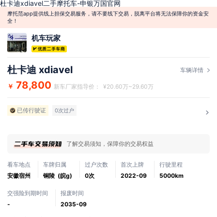
杜卡迪xdiavel二手摩托车-申银万国官网
摩托范app提供线上担保交易服务，请不要线下交易，脱离平台将无法保障你的资金安
全！
机车玩家
杜卡迪 xdiavel
车辆详情
78,800
￥
新车厂家指导价： ¥20.60万~29.60万
已传行驶证
0次过户
了解交易须知，保障你的交易权益
看车地点
车牌归属
过户次数
首次上牌
行驶里程
安徽宿州
铜陵 (皖g)
0次
2022-09
5000km
交强险到期时间
报废时间
-
2035-09