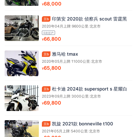
68,000
¥
印第安 2020款 侦察兵 scout 雷霆黑
京b
2020年04月上牌
/
9600公里
/
北京市
0次过户
66,800
¥
雅马哈 tmax
京b
2020年05月上牌
/
11000公里
/
北京市
65,800
¥
杜卡迪 2024款 supersport s 星耀白
京b
2023年09月上牌
/
3000公里
/
北京市
69,800
¥
凯旋 2021款 bonneville t100
京b
2021年05月上牌
/
5400公里
/
北京市