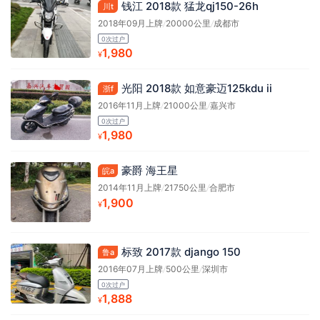
钱江 2018款 猛龙qj150-26h
川t
2018年09月上牌
/
20000公里
/
成都市
0次过户
1,980
¥
光阳 2018款 如意豪迈125kdu ii
浙f
2016年11月上牌
/
21000公里
/
嘉兴市
0次过户
1,980
¥
豪爵 海王星
皖a
2014年11月上牌
/
21750公里
/
合肥市
1,900
¥
标致 2017款 django 150
鲁a
2016年07月上牌
/
500公里
/
深圳市
0次过户
1,888
¥