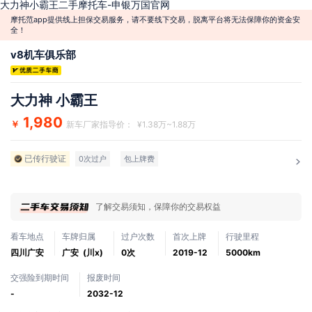
大力神小霸王二手摩托车-申银万国官网
摩托范app提供线上担保交易服务，请不要线下交易，脱离平台将无法保障你的资金安
全！
v8机车俱乐部
大力神 小霸王
1,980
￥
新车厂家指导价： ¥1.38万~1.88万
已传行驶证
0次过户
包上牌费
了解交易须知，保障你的交易权益
看车地点
车牌归属
过户次数
首次上牌
行驶里程
四川广安
广安 (川x)
0次
2019-12
5000km
交强险到期时间
报废时间
-
2032-12