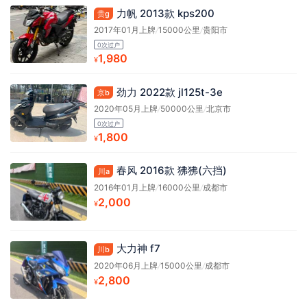
力帆 2013款 kps200
贵g
2017年01月上牌
/
15000公里
/
贵阳市
0次过户
1,980
¥
劲力 2022款 jl125t-3e
京b
2020年05月上牌
/
50000公里
/
北京市
0次过户
1,800
¥
春风 2016款 狒狒(六挡)
川a
2016年01月上牌
/
16000公里
/
成都市
2,000
¥
大力神 f7
川b
2020年06月上牌
/
15000公里
/
成都市
2,800
¥