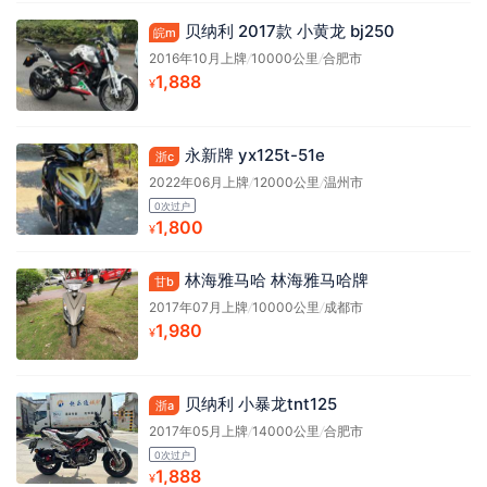
贝纳利 2017款 小黄龙 bj250
皖m
2016年10月上牌
/
10000公里
/
合肥市
1,888
¥
永新牌 yx125t-51e
浙c
2022年06月上牌
/
12000公里
/
温州市
0次过户
1,800
¥
林海雅马哈 林海雅马哈牌
甘b
2017年07月上牌
/
10000公里
/
成都市
1,980
¥
贝纳利 小暴龙tnt125
浙a
2017年05月上牌
/
14000公里
/
合肥市
0次过户
1,888
¥