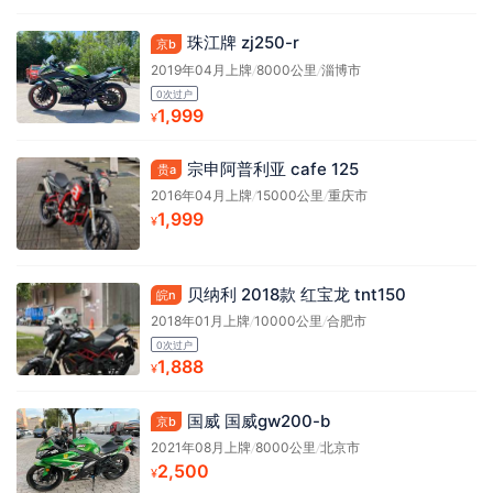
珠江牌 zj250-r
京b
2019年04月上牌
/
8000公里
/
淄博市
0次过户
1,999
¥
宗申阿普利亚 cafe 125
贵a
2016年04月上牌
/
15000公里
/
重庆市
1,999
¥
贝纳利 2018款 红宝龙 tnt150
皖n
2018年01月上牌
/
10000公里
/
合肥市
0次过户
1,888
¥
国威 国威gw200-b
京b
2021年08月上牌
/
8000公里
/
北京市
2,500
¥