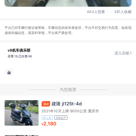
.
.
643人想要
381人收藏
平台已对车辆行驶证做审核，车辆信息由发布者提供，平台不对交易行为负责。如发现
虚假诈骗信息，请及时举报，平台将严肃处理。
v8机车俱乐部
进入店铺
在售 18,
已出售 66
为您推荐
建隆 jl125t-4d
渝d
2021年10月上牌
/
9000公里
/
重庆市
新上架
0次过户
2,180
¥