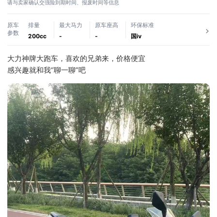
请与卖家确认交强险到期时间、报废时间等信息
原车
排量
最大马力
原车座高
环保标准
参数
200cc
-
-
国ⅳ
大力神牌大跑车，喜欢的兄弟来，价格便宜
感兴趣就和我“聊一聊”吧