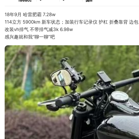
1868cc
-
-
国ⅲ
18年9月 哈雷肥霸 7.28w
114立方 5900km 新车状态；加装行车记录仪 护杠 折叠靠背 边
改装vh排气 不带排气减3k 6.98w
感兴趣就和我“聊一聊”吧