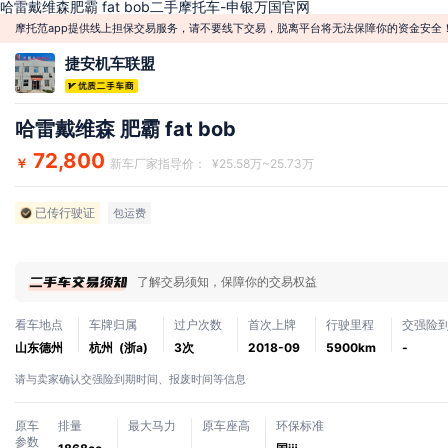
哈雷戴维森肥霸 fat bob二手摩托车-申银万国官网
摩托范app提供线上担保交易服务，请不要线下交易，脱离平台将无法保障你的资金安全
捷安机车联盟
哈雷戴维森 肥霸 fat bob
72,800
￥
新车厂家指导价： ¥25.58万~25.73万
已传行驶证
包运费
了解交易须知，保障你的交易权益
看车地点
车牌归属
过户次数
首次上牌
行驶里程
交强险
山东德州
杭州 (浙a)
3次
2018-09
5900km
-
请与卖家确认交强险到期时间、报废时间等信息
原车
排量
最大马力
原车座高
环保标准
参数