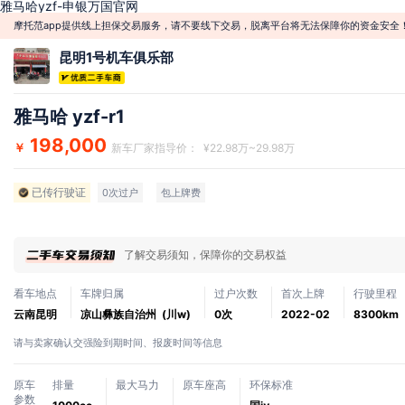
雅马哈yzf-申银万国官网
摩托范app提供线上担保交易服务，请不要线下交易，脱离平台将无法保障你的资金安全
昆明1号机车俱乐部
雅马哈 yzf-r1
198,000
￥
新车厂家指导价： ¥22.98万~29.98万
已传行驶证
0次过户
包上牌费
了解交易须知，保障你的交易权益
看车地点
车牌归属
过户次数
首次上牌
行驶里程
云南昆明
凉山彝族自治州 (川w)
0次
2022-02
8300km
请与卖家确认交强险到期时间、报废时间等信息
原车
排量
最大马力
原车座高
环保标准
参数