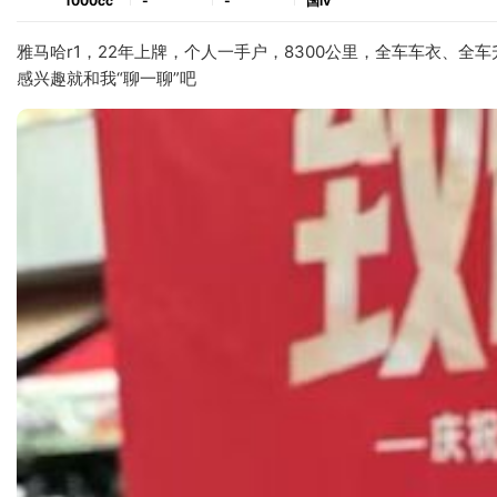
1000cc
-
-
国ⅳ
雅马哈r1，22年上牌，个人一手户，8300公里，全车车衣、全
感兴趣就和我“聊一聊”吧